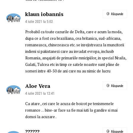
klaun iobannis
Răspunde
4 iulie 2021 la 5:02
Probabil ca toate cazurile de Delta, care e acum la moda,
dupa ce a fost cea braziliana, cea britanica, sud-africana,
romaneasca, chinezeasca etc. se inrejistreaza la muncitorii
indieni si pakistanezi care au invadat evropa, inclusib
Romania, anqajati de primariile mnicipiilor, in special Nraila,
Galati, Tulcea etc in timp ce satele noastre sunt pline de
someri intre 40-50 de ani care nu au nimic de lucru
Aloe Vera
Răspunde
4 iulie 2021 la 12:41
Ca atare , cei care le acuza de boicot pe tenismenele
romance … bine-ar face sa fie mai iuti la gandire si mai
domoi la acuzare .
??????
Răspunde