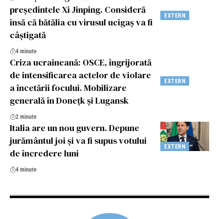
președintele Xi Jinping. Consideră
EXTERN
însă că bătălia cu virusul ucigaș va fi
câștigată
4 minute
Criza ucraineană: OSCE, îngrijorată
de intensificarea actelor de violare
EXTERN
a încetării focului. Mobilizare
generală în Donețk și Lugansk
2 minute
Italia are un nou guvern. Depune
jurământul joi și va fi supus votului
EXTERN
de încredere luni
4 minute