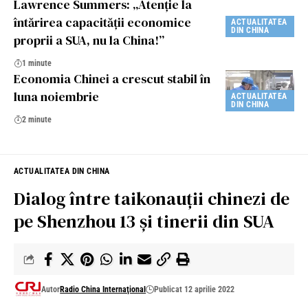
Lawrence Summers: „Atenție la
întărirea capacității economice
ACTUALITATEA
DIN CHINA
proprii a SUA, nu la China!”
1 minute
Economia Chinei a crescut stabil în
luna noiembrie
ACTUALITATEA
DIN CHINA
2 minute
ACTUALITATEA DIN CHINA
Dialog între taikonauții chinezi de
pe Shenzhou 13 și tinerii din SUA
Autor
Radio China Internaţional
Publicat 12 aprilie 2022