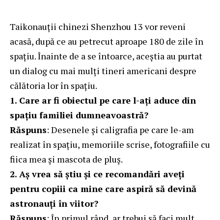
Taikonauții chinezi Shenzhou 13 vor reveni
acasă, după ce au petrecut aproape 180 de zile în
spațiu. Înainte de a se întoarce, aceștia au purtat
un dialog cu mai mulți tineri americani despre
călătoria lor în spațiu.
1. Care ar fi obiectul pe care l-ați aduce din
spațiu familiei dumneavoastră?
Răspuns
: Desenele și caligrafia pe care le-am
realizat în spațiu, memoriile scrise, fotografiile cu
fiica mea și mascota de pluș.
2. Aș vrea să știu și ce recomandări aveți
pentru copiii ca mine care aspiră să devină
astronauți în viitor?
Răspuns
: În primul rând, ar trebui să faci mult