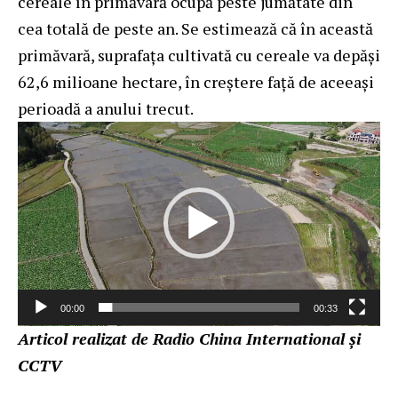
cereale în primăvară ocupă peste jumătate din
cea totală de peste an. Se estimează că în această
primăvară, suprafaţa cultivată cu cereale va depăşi
62,6 milioane hectare, în creştere faţă de aceeaşi
perioadă a anului trecut.
Player
video
00:00
00:33
Articol realizat de Radio China International și
CCTV