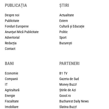
PUBLICAȚIA
ȘTIRI
Despre noi
Actualitate
Publicitate
Extern
Fonduri Europene
Cultură și Educație
Anunțuri Mică Publicitate
Politic
Advertorial
Sport
Redacția
București
Contact
BANI
PARTENERI
Economie
B1 TV
Companii
Gazeta de Sud
IT
Money Buzz!
Agricultură
Știrile de Azi
Energie
Goool.ro
Fiscalitate
Bucharest Daily News
Imobiliare
Slatina Buzz!