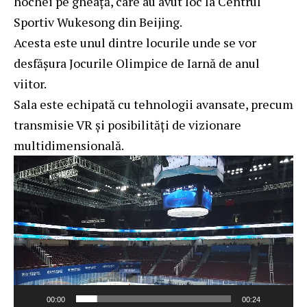
hochei pe gheață, care au avut loc la Centrul
Sportiv Wukesong din Beijing.
Acesta este unul dintre locurile unde se vor
desfășura Jocurile Olimpice de Iarnă de anul
viitor.
Sala este echipată cu tehnologii avansate, precum
transmisie VR și posibilități de vizionare
multidimensională.
Player
video
00:00
00:24