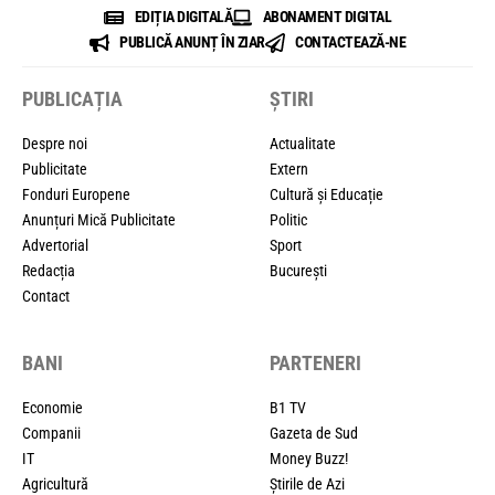
EDIȚIA DIGITALĂ
ABONAMENT DIGITAL
PUBLICĂ ANUNȚ ÎN ZIAR
CONTACTEAZĂ-NE
PUBLICAȚIA
ȘTIRI
Despre noi
Actualitate
Publicitate
Extern
Fonduri Europene
Cultură și Educație
Anunțuri Mică Publicitate
Politic
Advertorial
Sport
Redacția
București
Contact
BANI
PARTENERI
Economie
B1 TV
Companii
Gazeta de Sud
IT
Money Buzz!
Agricultură
Știrile de Azi