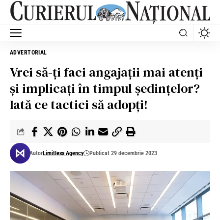
ADVERTORIAL
Vrei să-ți faci angajații mai atenți
și implicați în timpul ședințelor?
Iată ce tactici să adopți!
Autor
Limitless Agency
Publicat 29 decembrie 2023