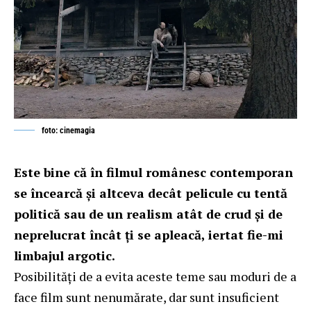
foto: cinemagia
Este bine că în filmul românesc contemporan
se încearcă şi altceva decât pelicule cu tentă
politică sau de un realism atât de crud şi de
neprelucrat încât ţi se apleacă, iertat fie-mi
limbajul argotic.
Posibilităţi de a evita aceste teme sau moduri de a
face film sunt nenumărate, dar sunt insuficient