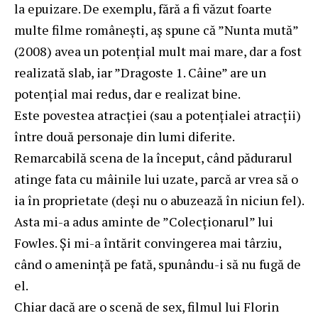
la epuizare. De exemplu, fără a fi văzut foarte
multe filme româneşti, aş spune că ”Nunta mută”
(2008) avea un potenţial mult mai mare, dar a fost
realizată slab, iar ”Dragoste 1. Câine” are un
potenţial mai redus, dar e realizat bine.
Este povestea atracţiei (sau a potenţialei atracţii)
între două personaje din lumi diferite.
Remarcabilă scena de la început, când pădurarul
atinge fata cu mâinile lui uzate, parcă ar vrea să o
ia în proprietate (deşi nu o abuzează în niciun fel).
Asta mi-a adus aminte de ”Colecţionarul” lui
Fowles. Şi mi-a întărit convingerea mai târziu,
când o ameninţă pe fată, spunându-i să nu fugă de
el.
Chiar dacă are o scenă de sex, filmul lui Florin