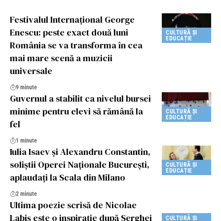
Festivalul Internațional George
Enescu: peste exact două luni
CULTURĂ ȘI
EDUCAȚIE
România se va transforma în cea
mai mare scenă a muzicii
universale
9 minute
Guvernul a stabilit ca nivelul bursei
minime pentru elevi să rămână la
CULTURĂ ȘI
EDUCAȚIE
fel
1 minute
Iulia Isaev și Alexandru Constantin,
soliștii Operei Naționale București,
CULTURĂ ȘI
EDUCAȚIE
aplaudați la Scala din Milano
2 minute
Ultima poezie scrisă de Nicolae
Labiș este o inspirație după Serghei
CULTURĂ ȘI