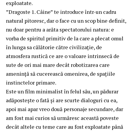
exploatate.
”Dragoste 1. Câine” te introduce într-un cadru
natural pitoresc, dar o face cu un scop bine definit,
nu doar pentru a arăta spectatorului natura: e
vorba de spiritul primitiv de la care a plecat omul
în lunga sa călătorie către civilizaţie, de
atmosfera rustică ce are o valoare intrinsecă de
sute de ori mai mare decât robotizarea care
ameninţă să cucerească omenirea, de spaţiile
instinctelor primare.
Este un film minimalist în felul său, un pădurar
adăposteşte o fată şi are scurte dialoguri cu ea,
apoi mai apar vreo două personaje secundare, dar
am fost mai curios să urmăresc această poveste
decât altele cu teme care au fost exploatate până