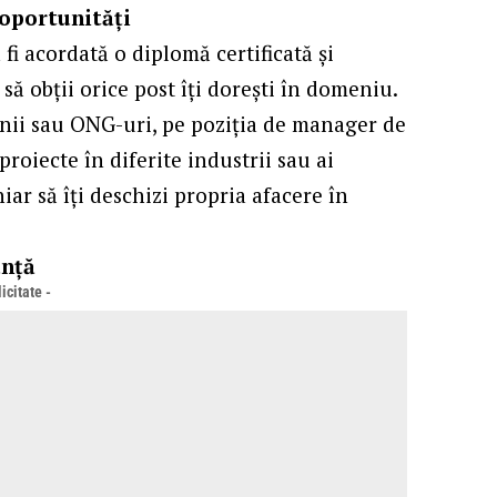
oportunități
fi acordată o diplomă certificată și
să obții orice post îți dorești în domeniu.
anii sau ONG-uri, pe poziția de manager de
proiecte în diferite industrii sau ai
hiar să îți deschizi propria afacere în
anță
icitate -