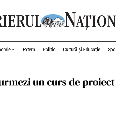
nomie
Extern
Politic
Cultură și Educație
Spo
ă urmezi un curs de proie