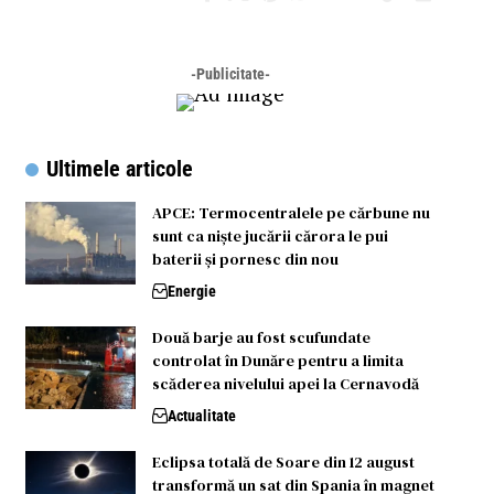
-Publicitate-
Ultimele articole
APCE: Termocentralele pe cărbune nu
sunt ca niște jucării cărora le pui
baterii și pornesc din nou
Energie
Două barje au fost scufundate
controlat în Dunăre pentru a limita
scăderea nivelului apei la Cernavodă
Actualitate
Eclipsa totală de Soare din 12 august
transformă un sat din Spania în magnet