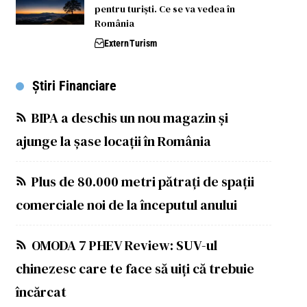
pentru turiști. Ce se va vedea în
România
Extern
Turism
Știri Financiare
BIPA a deschis un nou magazin și
ajunge la șase locații în România
Plus de 80.000 metri pătrați de spații
comerciale noi de la începutul anului
OMODA 7 PHEV Review: SUV-ul
chinezesc care te face să uiți că trebuie
încărcat