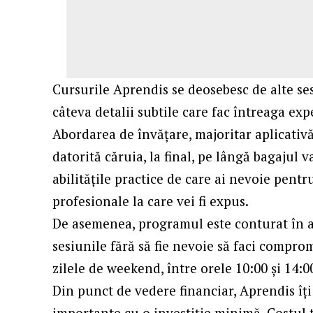
Cursurile Aprendis se deosebesc de alte se
câteva detalii subtile care fac întreaga ex
Abordarea de învățare, majoritar aplicativ
datorită căruia, la final, pe lângă bagajul v
abilitățile practice de care ai nevoie pentr
profesionale la care vei fi expus.
De asemenea, programul este conturat în așa
sesiunile fără să fie nevoie să faci comprom
zilele de weekend, între orele 10:00 și 14:0
Din punct de vedere financiar, Aprendis îți 
importante cu o investiție minimă. Costul 