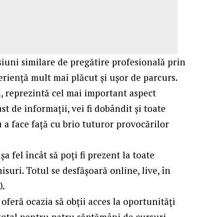
siuni similare de pregătire profesională prin
periență mult mai plăcut și ușor de parcurs.
ă, reprezintă cel mai important aspect
ast de informații, vei fi dobândit și toate
u a face față cu brio tuturor provocărilor
 fel încât să poți fi prezent la toate
isuri. Totul se desfășoară online, live, în
0.
oferă ocazia să obții acces la oportunități
total pentru patru săptămâni de cursuri