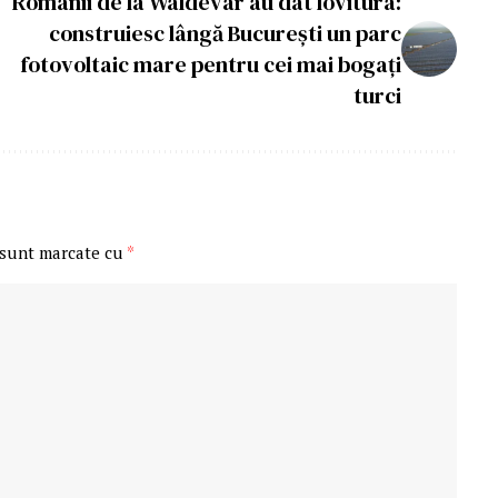
Românii de la Waldevar au dat lovitura:
construiesc lângă București un parc
fotovoltaic mare pentru cei mai bogați
turci
 sunt marcate cu
*