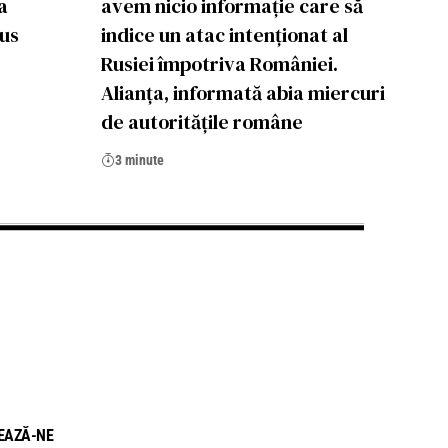
a
avem nicio informație care să
rus
indice un atac intenționat al
Rusiei împotriva României.
Alianța, informată abia miercuri
de autoritățile române
3 minute
EAZĂ-NE