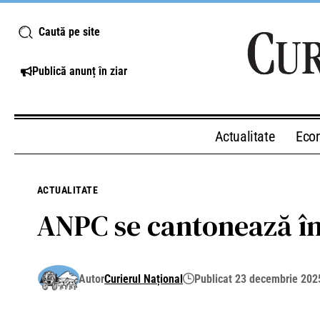
Caută pe site
Publică anunț în ziar
Actualitate
Eco
ACTUALITATE
ANPC se cantonează în 
Autor
Curierul Național
Publicat 23 decembrie 202