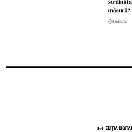
străinăta
măsură?
6 minute
EDIȚIA DIGITA