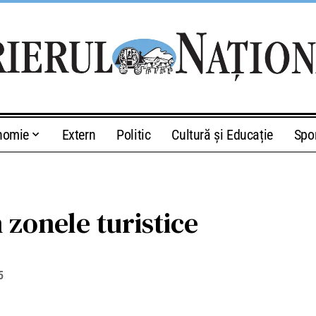
nomie
Extern
Politic
Cultură și Educație
Spo
zonele turistice
5