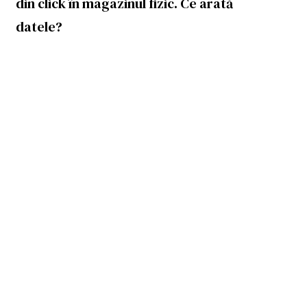
din click în magazinul fizic. Ce arată
datele?