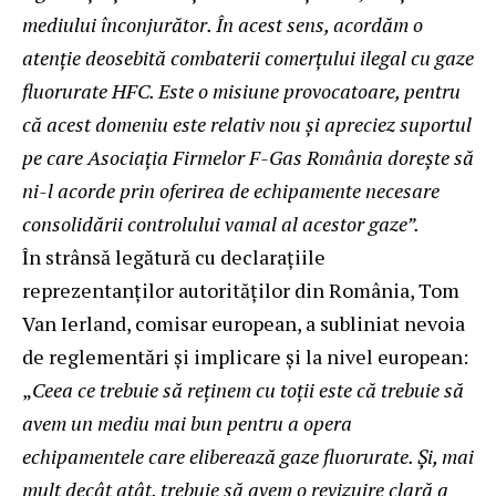
mediului î
nconjur
ător. În acest sens, acordă
m o
aten
ție deosebită combaterii comerțului ilegal cu gaze
fluorurate HFC. Este o misiune provocatoare, pentru
că acest domeniu este relativ nou și apreciez suportul
pe care Asociația Firmelor F-Gas Româ
nia dore
ște să
ni-l acorde prin oferirea de echipamente necesare
consolidării controlului vamal al acestor gaze”.
În strânsă legătură cu declarațiile
reprezentanților autorităților din România, Tom
Van Ierland, comisar european, a subliniat nevoia
de reglementări și implicare și la nivel european:
„
Ceea ce trebuie să reținem cu toții este că trebuie să
avem un mediu mai bun pentru a opera
echipamentele care eliberează
gaze fluorurate
. Și, mai
mult decâ
t at
ât, trebuie să avem o revizuire clară a