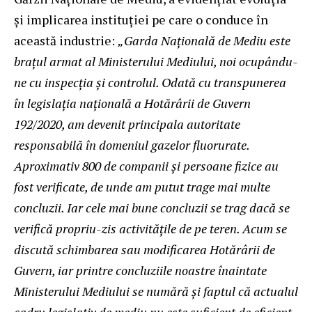
și implicarea instituției pe care o conduce în
această industrie:
„Garda Națională
de Mediu este
bra
țul armat al Ministerului Mediului, noi ocupându-
ne cu inspecția și controlul. Odată cu transpunerea
î
n legisla
ția națională a Hotărârii de Guvern
192/2020, am devenit principala autoritate
responsabilă în domeniul gazelor fluorurate.
Aproximativ 800 de companii și persoane fizice au
fost verificate, de unde am putut trage mai multe
concluzii. Iar cele mai bune concluzii se trag dacă
se
verific
ă propriu-zis activitățile de pe teren. Acum se
discută schimbarea sau modificarea Hotărârii de
Guvern, iar printre concluziile noastre înaintate
Ministerului Mediului se numără și faptul că actualul