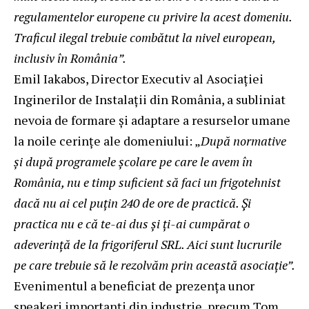
regulamentelor europene cu privire la acest domeniu.
Traficul ilegal trebuie combătut la nivel european,
inclusiv în România”.
Emil Iakabos, Director Executiv al Asociației
Inginerilor de Instalații din România, a subliniat
nevoia de formare și adaptare a resurselor umane
la noile cerințe ale domeniului: „
După normative
și după programele școlare pe care le avem în
România, nu e timp suficient să faci un frigotehnist
dacă nu ai cel puțin 240 de ore de practică. Și
practica nu e că te-ai dus și ți-ai cumpărat o
adeverință de la frigoriferul SRL. Aici sunt lucrurile
pe care trebuie să le rezolvăm prin această
asocia
ție”.
Evenimentul a beneficiat de prezența unor
speakeri importanți din industrie, precum Tom