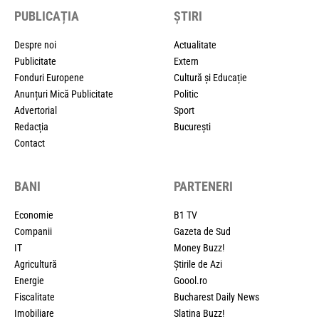
PUBLICAȚIA
ȘTIRI
Despre noi
Actualitate
Publicitate
Extern
Fonduri Europene
Cultură și Educație
Anunțuri Mică Publicitate
Politic
Advertorial
Sport
Redacția
București
Contact
BANI
PARTENERI
Economie
B1 TV
Companii
Gazeta de Sud
IT
Money Buzz!
Agricultură
Știrile de Azi
Energie
Goool.ro
Fiscalitate
Bucharest Daily News
Imobiliare
Slatina Buzz!