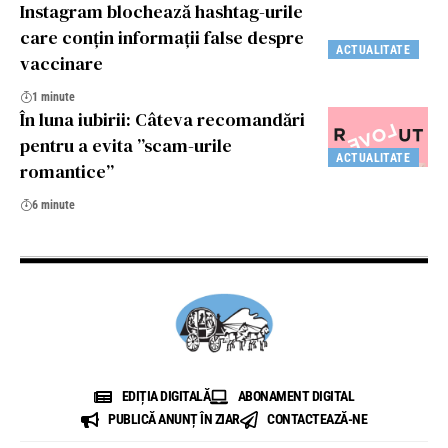
Instagram blochează hashtag-urile
care conțin informații false despre
ACTUALITATE
vaccinare
1 minute
În luna iubirii: Câteva recomandări
pentru a evita ”scam-urile
ACTUALITATE
romantice”
6 minute
EDIȚIA DIGITALĂ
ABONAMENT DIGITAL
PUBLICĂ ANUNȚ ÎN ZIAR
CONTACTEAZĂ-NE