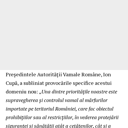
Președintele Autorității Vamale Române, Ion
Cupă, a subliniat provocările specifice acestui
domeniu nou: „
Una dintre prioritățile noastre este
supravegherea și controlul vamal al mărfurilor
importate pe teritoriul României, care fac obiectul
prohibițiilor sau al restricțiilor, în vederea protejării
siguranț
ei
și sănătății atâ
t a cet
ățenilor, cât și a