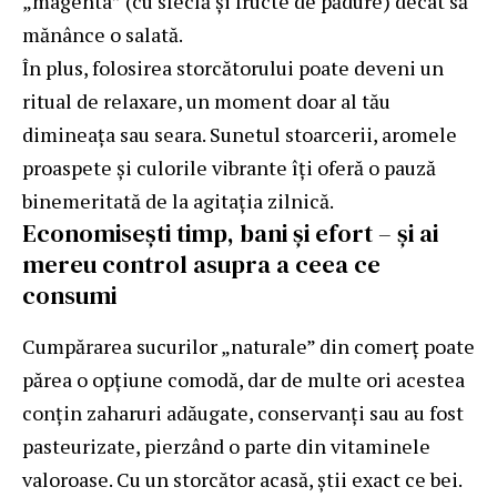
„magenta” (cu sfeclă și fructe de pădure) decât să
mănânce o salată.
În plus, folosirea storcătorului poate deveni un
ritual de relaxare, un moment doar al tău
dimineața sau seara. Sunetul stoarcerii, aromele
proaspete și culorile vibrante îți oferă o pauză
binemeritată de la agitația zilnică.
Economisești timp, bani și efort – și ai
mereu control asupra a ceea ce
consumi
Cumpărarea sucurilor „naturale” din comerț poate
părea o opțiune comodă, dar de multe ori acestea
conțin zaharuri adăugate, conservanți sau au fost
pasteurizate, pierzând o parte din vitaminele
valoroase. Cu un storcător acasă, știi exact ce bei.