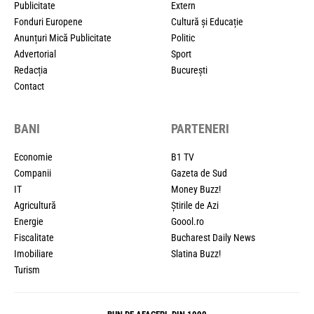
Publicitate
Extern
Fonduri Europene
Cultură și Educație
Anunțuri Mică Publicitate
Politic
Advertorial
Sport
Redacția
București
Contact
BANI
PARTENERI
Economie
B1 TV
Companii
Gazeta de Sud
IT
Money Buzz!
Agricultură
Știrile de Azi
Energie
Goool.ro
Fiscalitate
Bucharest Daily News
Imobiliare
Slatina Buzz!
Turism