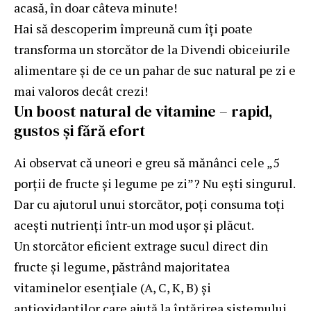
acasă, în doar câteva minute!
Hai să descoperim împreună cum îți poate
transforma un storcător de la
Divendi
obiceiurile
alimentare și de ce un pahar de suc natural pe zi e
mai valoros decât crezi!
Un boost natural de vitamine – rapid,
gustos și fără efort
Ai observat că uneori e greu să mănânci cele „5
porții de fructe și legume pe zi”? Nu ești singurul.
Dar cu ajutorul unui storcător, poți consuma toți
acești nutrienți într-un mod ușor și plăcut.
Un storcător eficient extrage sucul direct din
fructe și legume, păstrând majoritatea
vitaminelor esențiale (A, C, K, B) și
antioxidanților care ajută la întărirea sistemului