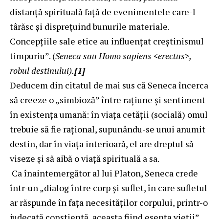
distanţă spirituală faţă de evenimentele care-l
târăsc şi dispreţuind bunurile materiale.
Concepţiile sale etice au influenţat creştinismul
timpuriu”. (
Seneca sau Homo sapiens <erectus>,
robul destinului).
[1]
Deducem din citatul de mai sus că Seneca încerca
să creeze o „simbioză” între rațiune și sentiment
în existența umană: în viața cetății (socială) omul
trebuie să fie rațional, supunându-se unui anumit
destin, dar în viața interioară, el are dreptul să
viseze și să aibă o viață spirituală a sa.
Ca înaintemergător al lui Platon, Seneca crede
într-un „dialog între corp și suflet, în care sufletul
ar răspunde în fața necesităților corpului, printr-o
judecată conștientă, aceasta fiind esenţa vieţii”.