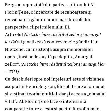
Bergson reprezintă din partea scriitorului Al.
Florin Țene, o încercare de recunoaștere și
reevaluare a gândirii unor mari filosofi din
perspectiva clipei mileniului III.
Articolul
Nietzche între răsăritul zeilor și amurgul
lor
(2011)analizează controversele gândirii lui
Nietzche, cu insistență asupra memorabilei
opere, încă nedeslușită pe deplin „Amurgul
zeilor”. (
Nietzche între răsăritul zeilor și amurgul lor
– 2011)
Cu deschideri spre noi înțelesuri este și viziunea
asupra lui Henri Bergson, filosoful care a formulat
și susținut teoria intuiției, dar și aceea a „elanului
vital”. Al. Florin Țene face o interesantă
comparație între acesta și poetul filosof român,