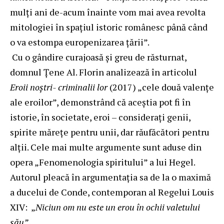
mulţi ani de-acum înainte vom mai avea revolta
mitologiei în spaţiul istoric românesc până când
o va estompa europenizarea ţării”.
Cu o gândire curajoasă și greu de răsturnat,
domnul Țene Al. Florin analizează în articolul
Eroii noștri- criminalii lor
(2017) „cele două valențe
ale eroilor”, demonstrând că aceștia pot fi în
istorie, în societate, eroi – considerați genii,
spirite mărețe pentru unii, dar răufăcători pentru
alții. Cele mai multe argumente sunt aduse din
opera „Fenomenologia spiritului” a lui Hegel.
Autorul pleacă în argumentația sa de la o maximă
a ducelui de Conde, contemporan al Regelui Louis
XIV: „
Niciun om nu este un erou în ochii valetului
său”.