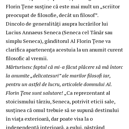
Florin Țene susține că este mai mult un „scriitor
preocupat de filosofie, decât un filosof”.
Dincolo de generalități asupra lucrărilor lui
Lucius Annaeus Seneca (Seneca cel Tânăr sau
simplu Seneca), gânditorul Al Florin Țene va
clarifica apartenența acestuia la un anumit curent
filosofic al vremii.
Mărturisesc faptul că mi-a făcut plăcere să mă întorc
la anumite „delicatesuri” ale marilor filosofi iar,
pentru un astfel de lucru, articolele domnului Al.
Florin Țene sunt salutare!
„Ca reprezentant al
stoicismului târziu, Seneca, potrivit eticii sale,
susţinea că omul trebuie să se supună destinului
în viaţa exterioară, dar poate visa la o
independenţă interioară, a eului, păstrând