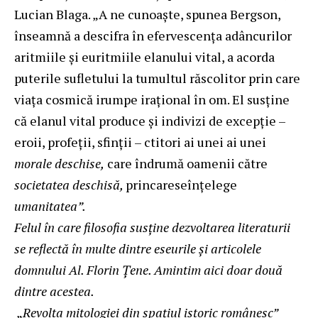
Lucian Blaga. „A ne cunoaşte, spunea Bergson,
înseamnă a descifra în efervescenţa adâncurilor
aritmiile şi euritmiile elanului vital, a acorda
puterile sufletului la tumultul răscolitor prin care
viaţa cosmică irumpe iraţional în om. El susţine
că elanul vital produce şi indivizi de excepţie –
eroii, profeţii, sfinţii – ctitori ai unei ai unei
morale deschise,
care îndrumă oamenii către
societatea deschisă,
princareseînţelege
umanitatea”.
Felul în care filosofia susține dezvoltarea literaturii
se reflectă în multe dintre eseurile și articolele
domnului Al. Florin Țene. Amintim aici doar două
dintre acestea.
„
Revolta mitologiei din spațiul istoric românesc”