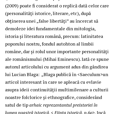
(2009) poate fi considerat o replică dată celor care
(personalități istorice, literare, etc), după
obținerea unei „false libertăți” au încercat să
demoleze idei fundamentale din mitologia,
istoria și literatura română, precum: latinitatea
poporului nostru, fondul autohton al limbii
române, dar și rolul unor importante personalități
ale românismului (Mihai Eminescu). Iată ce spune
autorul articolului cu argument adus din gândirea
lui Lucian Blaga: „Blaga publică în <Saeculum>un
articol interesant în care se apleacă cu evlavie
asupra ideii continuităţii multimilenare a culturii
noastre folclorice şi ethnografice, considerând
satul de tip
arhaic reprezentantul preistoriei în
lumea noastră istorică
. <
Fiinţa istorică, p.6o>.
Incă