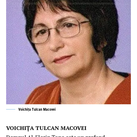
Voichița Tulcan Macovei
VOICHIȚA TULCAN MACOVEI
Domnul Al. Florin Țene este un profund