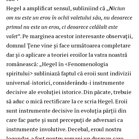
Hegel a amplificat sensul, subliniind că „
N
iciun
om nu este un erou în ochii valetului său, nu deoarece
primul nu este un erou, ci deoarece celălalt este
valet
”. Pe marginea acestor interesante observații,
domnul Țene vine și face următoarea completare
dar și o aplicare a teoriei eroilor la vatra noastră
românească: „Hegel în <Fenomenologia
spiritului> subliniază faptul că eroii sunt indivizii
universal-istorici, considerându-i instrumente
decisive ale evoluţiei istorice. Din păcate, trebuie
să aduc o mică rectificare la ce scria Hegel. Eroii
sunt instrumente decisive în evoluţia părţii din
care fac parte şi sunt percepuţi de adversari ca
instrumente involutive. Decebal, eroul nostru
legendar, a fost pentru romani un duşman care,