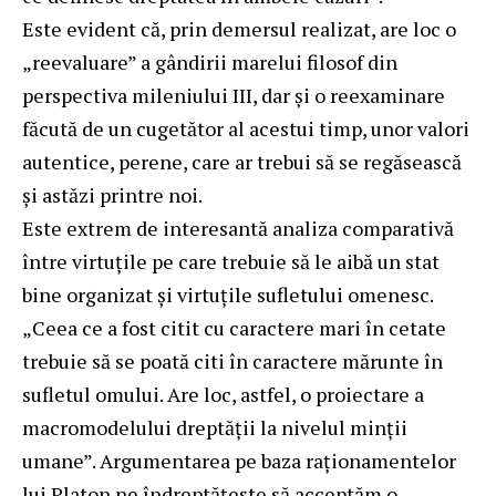
Este evident că, prin demersul realizat, are loc o
„reevaluare” a gândirii marelui filosof din
perspectiva mileniului III, dar și o reexaminare
făcută de un cugetător al acestui timp, unor valori
autentice, perene, care ar trebui să se regăsească
și astăzi printre noi.
Este extrem de interesantă analiza comparativă
între virtuțile pe care trebuie să le aibă un stat
bine organizat și virtuțile sufletului omenesc.
„Ceea ce a fost citit cu caractere mari în cetate
trebuie să se poată citi în caractere mărunte în
sufletul omului. Are loc, astfel, o proiectare a
macromodelului dreptății la nivelul minții
umane”. Argumentarea pe baza raționamentelor
lui Platon ne îndreptățește să acceptăm o