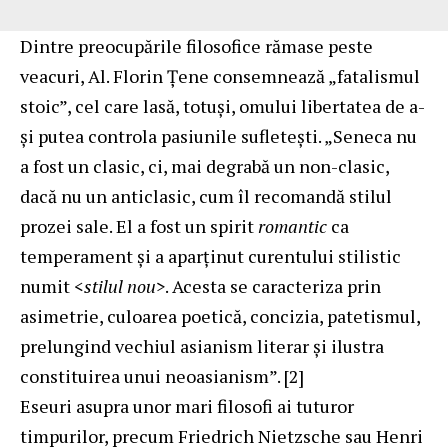
Dintre preocupările filosofice rămase peste
veacuri, Al. Florin Țene consemnează „fatalismul
stoic”, cel care lasă, totuși, omului libertatea de a-
și putea controla pasiunile sufletești. „Seneca nu
a fost un clasic, ci, mai degrabă un non-clasic,
dacă nu un anticlasic, cum îl recomandă stilul
prozei sale. El a fost un spirit
romantic
ca
temperament şi a aparţinut curentului stilistic
numit <
stilul nou>
. Acesta se caracteriza prin
asimetrie, culoarea poetică, concizia, patetismul,
prelungind vechiul asianism literar şi ilustra
constituirea unui neoasianism”. [2]
Eseuri asupra unor mari filosofi ai tuturor
timpurilor, precum Friedrich Nietzsche sau Henri