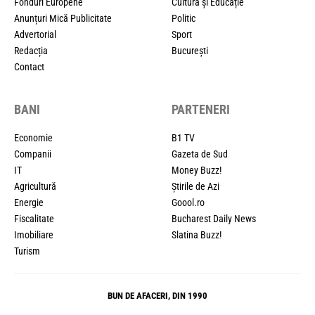
Fonduri Europene
Cultură și Educație
Anunțuri Mică Publicitate
Politic
Advertorial
Sport
Redacția
București
Contact
BANI
PARTENERI
Economie
B1 TV
Companii
Gazeta de Sud
IT
Money Buzz!
Agricultură
Știrile de Azi
Energie
Goool.ro
Fiscalitate
Bucharest Daily News
Imobiliare
Slatina Buzz!
Turism
BUN DE AFACERI, DIN 1990