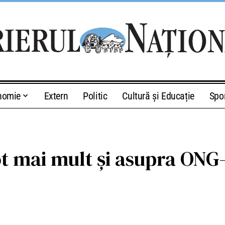
nomie
Extern
Politic
Cultură și Educație
Spo
tot mai mult și asupra ONG