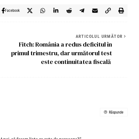
Facebook
ARTICOLUL URMĂTOR
Fitch: România a redus deficitul în
primul trimestru, dar următorul test
este continuitatea fiscală
Răspunde
Apoi, să facem liste cu sute de persoane?”