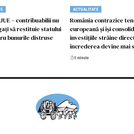
TE
ACTUALITATE
JUE – contribuabilii nu
România contrazice ten
gați să restituie statului
europeană și își consoli
ru bunurile distruse
investițiile străine direc
încrederea devine mai s
5 minute