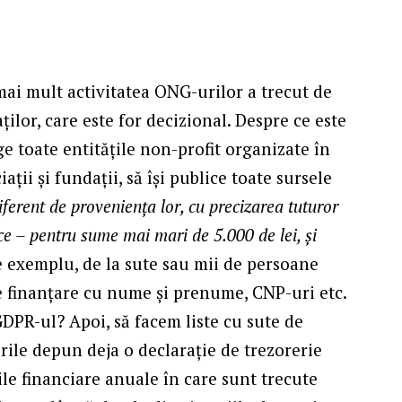
mai mult activitatea ONG-urilor a trecut de
lor, care este for decizional. Despre ce este
ge toate entitățile non-profit organizate în
ții și fundații, să își publice toate sursele
iferent de provenienţa lor, cu precizarea tuturor
ice – pentru sume mai mari de 5.000 de lei, și
e exemplu, de la sute sau mii de persoane
de finanțare cu nume și prenume, CNP-uri etc.
GDPR-ul? Apoi, să facem liste cu sute de
rile depun deja o declarație de trezorerie
ile financiare anuale în care sunt trecute