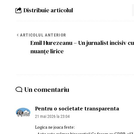
Distribuie articolul
ARTICOLUL ANTERIOR
Emil Hurezeanu – Un jurnalist incisiv cu
nuanțe lirice
Un comentariu
Pentru o societate transparenta
21 mai 2026 la 23:04
Logica ne joaca feste:
„Asta este culmea birocrației! Ce facem cu GDPR-ul? 