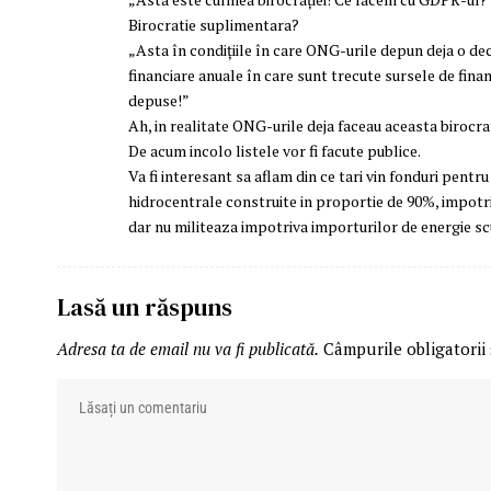
Birocratie suplimentara?
„Asta în condițiile în care ONG-urile depun deja o decl
financiare anuale în care sunt trecute sursele de finan
depuse!”
Ah, in realitate ONG-urile deja faceau aceasta birocra
De acum incolo listele vor fi facute publice.
Va fi interesant sa aflam din ce tari vin fonduri pentr
hidrocentrale construite in proportie de 90%, impotri
dar nu militeaza impotriva importurilor de energie s
Lasă un răspuns
Adresa ta de email nu va fi publicată.
Câmpurile obligatorii