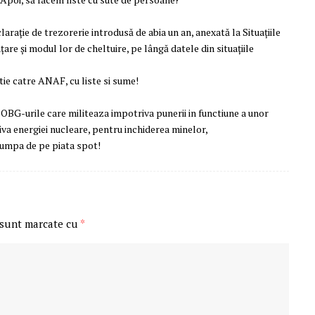
arație de trezorerie introdusă de abia un an, anexată la Situațiile
țare și modul lor de cheltuire, pe lângă datele din situațiile
tie catre ANAF, cu liste si sume!
u OBG-urile care militeaza impotriva punerii in functiune a unor
va energiei nucleare, pentru inchiderea minelor,
cumpa de pe piata spot!
 sunt marcate cu
*