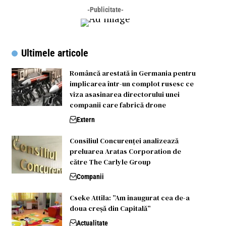
-Publicitate-
Ultimele articole
Româncă arestată în Germania pentru
implicarea într-un complot rusesc ce
viza asasinarea directorului unei
companii care fabrică drone
Extern
Consiliul Concurenței analizează
preluarea Aratas Corporation de
către The Carlyle Group
Companii
Cseke Attila: ”Am inaugurat cea de-a
doua creșă din Capitală”
Actualitate