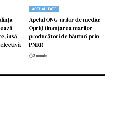
ACTUALITATE
dința
Apelul ONG-urilor de mediu:
dează
Opriți finanțarea marilor
te, însă
producători de băuturi prin
electivă
PNRR
2 minute