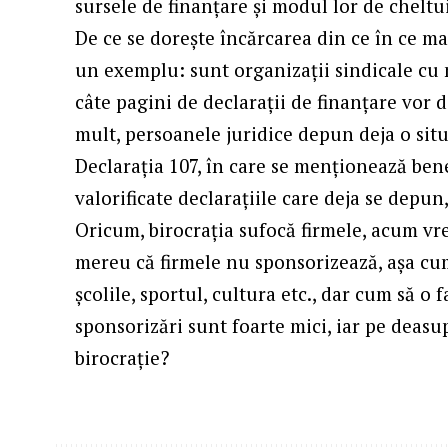
sursele de finanțare și modul lor de cheltui
De ce se dorește încărcarea din ce în ce ma
un exemplu: sunt organizații sindicale cu 
câte pagini de declarații de finanțare vor
mult, persoanele juridice depun deja o sit
Declarația 107, în care se menționează benef
valorificate declarațiile care deja se depu
Oricum, birocrația sufocă firmele, acum v
mereu că firmele nu sponsorizează, așa cum 
școlile, sportul, cultura etc., dar cum să o
sponsorizări sunt foarte mici, iar pe deas
birocrație?