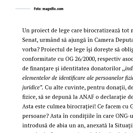
Foto: magnific.com
Un proiect de lege care birocratizează tot 
Senat, urmând să ajungă în Camera Deputați
vorba? Proiectul de lege își dorește să obli
conformitate cu OG 26/2000, respectiv asocia
de finanțare și identitatea donatorilor ,,
ind
elementelor de identificare ale persoanelor fiz
juridice”.
Cu alte cuvinte, pentru donații, d
fizice, să se depună la ANAF o declarație 
Asta este culmea birocrației! Ce facem cu 
persoane? Asta în condițiile în care ONG-u
introdusă de abia un an, anexată la Situați