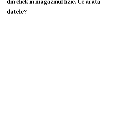
din click în magazinul fizic. Ce arată
datele?