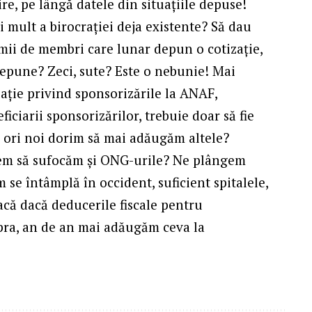
re, pe lângă datele din situațiile depuse!
i mult a birocrației deja existente? Să dau
mii de membri care lunar depun o cotizație,
 depune? Zeci, sute? Este o nebunie! Mai
uație privind sponsorizările la ANAF,
iciarii sponsorizărilor, trebuie doar să fie
n, ori noi dorim să mai adăugăm altele?
rem să sufocăm și ONG-urile? Ne plângem
se întâmplă în occident, suficient spitalele,
 facă dacă deducerile fiscale pentru
upra, an de an mai adăugăm ceva la