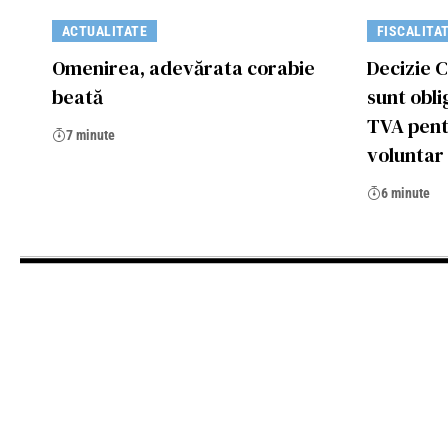
ACTUALITATE
FISCALITA
Omenirea, adevărata corabie
Decizie C
beată
sunt obli
TVA pent
7 minute
voluntar
6 minute