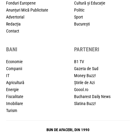
Fonduri Europene
Cultură și Educație
Anunțuri Mică Publicitate
Politic
Advertorial
Sport
Redacția
București
Contact
BANI
PARTENERI
Economie
B1 TV
Companii
Gazeta de Sud
IT
Money Buzz!
Agricultură
Știrile de Azi
Energie
Goool.ro
Fiscalitate
Bucharest Daily News
Imobiliare
Slatina Buzz!
Turism
BUN DE AFACERI, DIN 1990