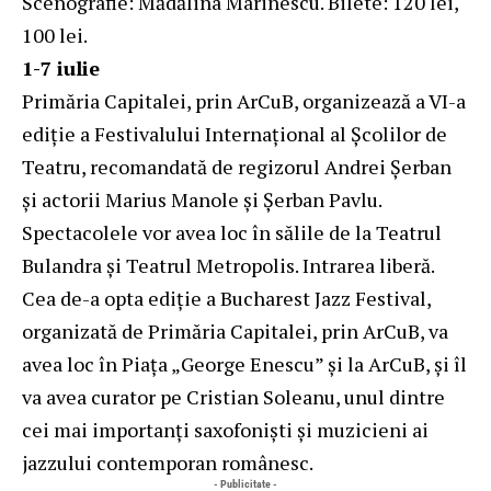
Scenografie: Mădălina Marinescu. Bilete: 120 lei,
100 lei.
1-7 iulie
Primăria Capitalei, prin ArCuB, organizează a VI-a
ediție a Festivalului Internaţional al Şcolilor de
Teatru, recomandată de regizorul Andrei Șerban
și actorii Marius Manole și Șerban Pavlu.
Spectacolele vor avea loc în sălile de la Teatrul
Bulandra și Teatrul Metropolis. Intrarea liberă.
Cea de-a opta ediție a Bucharest Jazz Festival,
organizată de Primăria Capitalei, prin ArCuB, va
avea loc în Piața „George Enescu” și la ArCuB, și îl
va avea curator pe Cristian Soleanu, unul dintre
cei mai importanți saxofoniști și muzicieni ai
jazzului contemporan românesc.
- Publicitate -