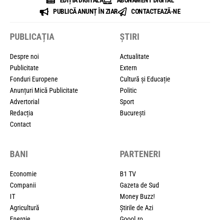
EDIȚIA DIGITALĂ
ABONAMENT DIGITAL
PUBLICĂ ANUNȚ ÎN ZIAR
CONTACTEAZĂ-NE
PUBLICAȚIA
ȘTIRI
Despre noi
Actualitate
Publicitate
Extern
Fonduri Europene
Cultură și Educație
Anunțuri Mică Publicitate
Politic
Advertorial
Sport
Redacția
București
Contact
BANI
PARTENERI
Economie
B1 TV
Companii
Gazeta de Sud
IT
Money Buzz!
Agricultură
Știrile de Azi
Energie
Goool.ro