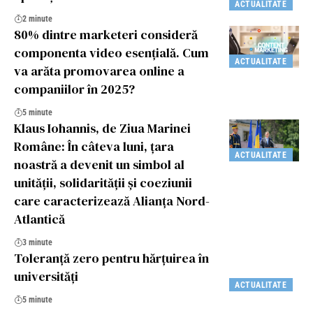
ACTUALITATE
2 minute
80% dintre marketeri consideră
componenta video esențială. Cum
ACTUALITATE
va arăta promovarea online a
companiilor în 2025?
5 minute
Klaus Iohannis, de Ziua Marinei
Române: În câteva luni, țara
ACTUALITATE
noastră a devenit un simbol al
unității, solidarității și coeziunii
care caracterizează Alianța Nord-
Atlantică
3 minute
Toleranță zero pentru hărțuirea în
universități
ACTUALITATE
5 minute