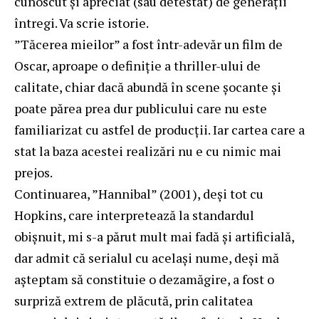
cunoscut şi apreciat (sau detestat) de generaţii
întregi. Va scrie istorie.
”Tăcerea mieilor” a fost într-adevăr un film de
Oscar, aproape o definiţie a thriller-ului de
calitate, chiar dacă abundă în scene şocante şi
poate părea prea dur publicului care nu este
familiarizat cu astfel de producţii. Iar cartea care a
stat la baza acestei realizări nu e cu nimic mai
prejos.
Continuarea, ”Hannibal” (2001), deşi tot cu
Hopkins, care interpretează la standardul
obişnuit, mi s-a părut mult mai fadă şi artificială,
dar admit că serialul cu acelaşi nume, deşi mă
aşteptam să constituie o dezamăgire, a fost o
surpriză extrem de plăcută, prin calitatea