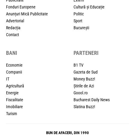
Publicitate
Extern
Fonduri Europene
Cultură și Educație
Anunțuri Mică Publicitate
Politic
Advertorial
Sport
Redacția
București
Contact
BANI
PARTENERI
Economie
B1 TV
Companii
Gazeta de Sud
IT
Money Buzz!
Agricultură
Știrile de Azi
Energie
Goool.ro
Fiscalitate
Bucharest Daily News
Imobiliare
Slatina Buzz!
Turism
BUN DE AFACERI, DIN 1990