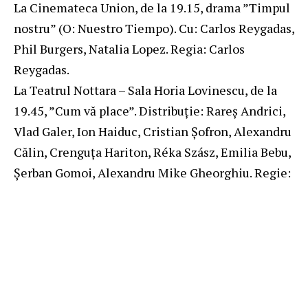
La Cinemateca Union, de la 19.15, drama ”Timpul
nostru” (O: Nuestro Tiempo). Cu: Carlos Reygadas,
Phil Burgers, Natalia Lopez. Regia: Carlos
Reygadas.
La Teatrul Nottara – Sala Horia Lovinescu, de la
19.45, ”Cum vă place”. Distribuție: Rareș Andrici,
Vlad Galer, Ion Haiduc, Cristian Şofron, Alexandru
Călin, Crenguța Hariton, Réka Szász, Emilia Bebu,
Şerban Gomoi, Alexandru Mike Gheorghiu. Regie:
Alexandru Mâzgăreanu. Scenografie: Adrian
Damian. Coregrafie: Florin Fieroiu.
Mâine
La Teatrul Bulandra, sala Liviu Ciulei, de la 19.00,
”Pe lacul auriu”. Distribuție: Virgil Ogăşanu,
Valeria Ogăşanu, Ana Ioana Macaria, Lucian Ifrim,