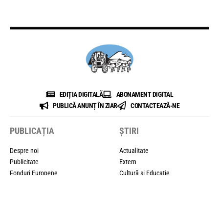
EDIȚIA DIGITALĂ
ABONAMENT DIGITAL
PUBLICĂ ANUNȚ ÎN ZIAR
CONTACTEAZĂ-NE
PUBLICAȚIA
ȘTIRI
Despre noi
Actualitate
Publicitate
Extern
Fonduri Europene
Cultură și Educație
Anunțuri Mică Publicitate
Politic
Advertorial
Sport
Redacția
București
Contact