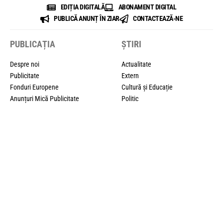
EDIȚIA DIGITALĂ
ABONAMENT DIGITAL
PUBLICĂ ANUNȚ ÎN ZIAR
CONTACTEAZĂ-NE
PUBLICAȚIA
ȘTIRI
Despre noi
Actualitate
Publicitate
Extern
Fonduri Europene
Cultură și Educație
Anunțuri Mică Publicitate
Politic
Advertorial
Sport
Redacția
București
Contact
BANI
PARTENERI
Economie
B1 TV
Companii
Gazeta de Sud
IT
Money Buzz!
Agricultură
Știrile de Azi