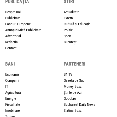
PUBLICAȚIA
ȘTIRI
Despre noi
Actualitate
Publicitate
Extern
Fonduri Europene
Cultură și Educație
Anunțuri Mică Publicitate
Politic
Advertorial
Sport
Redacția
București
Contact
BANI
PARTENERI
Economie
B1 TV
Companii
Gazeta de Sud
IT
Money Buzz!
Agricultură
Știrile de Azi
Energie
Goool.ro
Fiscalitate
Bucharest Daily News
Imobiliare
Slatina Buzz!
Turism