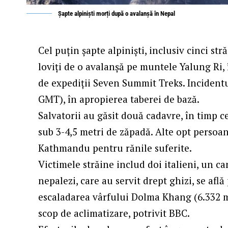
Șapte alpiniști morți după o avalanșă în Nepal
Cel puțin șapte alpiniști, inclusiv cinci str
loviți de o avalanșă pe muntele Yalung Ri,
de expediții Seven Summit Treks. Incidentul
GMT), în apropierea taberei de bază.
Salvatorii au găsit două cadavre, în timp ce
sub 3-4,5 metri de zăpadă. Alte opt persoan
Kathmandu pentru rănile suferite.
Victimele străine includ doi italieni, un c
nepalezi, care au servit drept ghizi, se afl
escaladarea vârfului Dolma Khang (6.332 m)
scop de aclimatizare, potrivit
BBC
.