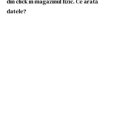
din click în magazinul fizic. Ce arată
datele?