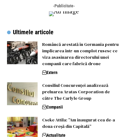
-Publicitate-
Ultimele articole
Româncă arestată în Germania pentru
implicarea într-un complot rusesc ce
viza asasinarea directorului unei
companii care fabrică drone
Extern
Consiliul Concurenței analizează
preluarea Aratas Corporation de
către The Carlyle Group
Companii
Cseke Attila: ”Am inaugurat cea de-a
doua creșă din Capitală”
Actualitate