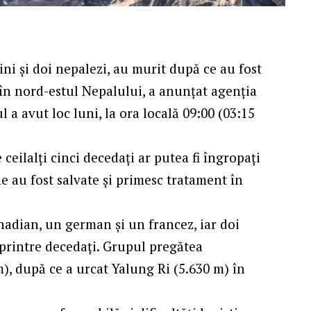
ăini și doi nepalezi, au murit după ce au fost
 în nord-estul Nepalului, a anunțat agenția
 a avut loc luni, la ora locală 09:00 (03:15
 ceilalți cinci decedați ar putea fi îngropați
e au fost salvate și primesc tratament în
anadian, un german și un francez, iar doi
ă printre decedați. Grupul pregătea
, după ce a urcat Yalung Ri (5.630 m) în