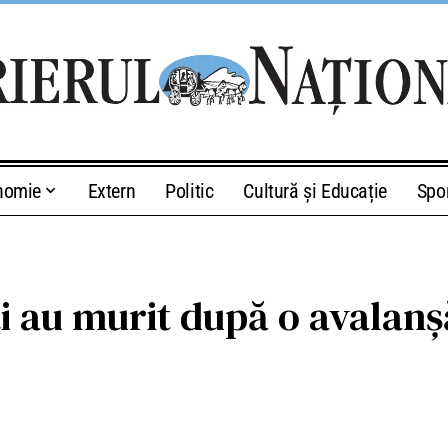
nomie
Extern
Politic
Cultură și Educație
Spo
ti au murit după o avalanș