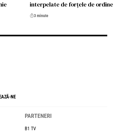
mie
interpelate de forțele de ordine
3 minute
EAZĂ-NE
PARTENERI
B1 TV