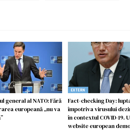
EXTERN
ul general al NATO: Fără
Fact-checking Day: lupt
rarea europeană „nu va
împotriva virusului dez
a”
în contextul COVID-19. 
website european dem