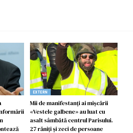
EXTERN
a
Mii de manifestanți ai mișcării
informării
«Vestele galbene» au luat cu
Un
asalt sâmbătă centrul Parisului.
ontează
27 răniți și zeci de persoane