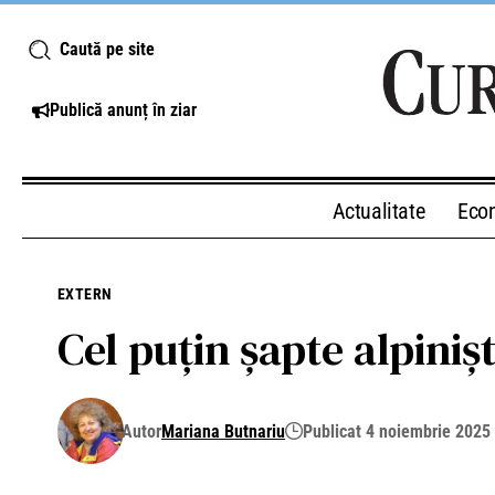
Caută pe site
Publică anunț în ziar
Actualitate
Eco
EXTERN
Cel puțin șapte alpiniș
Autor
Mariana Butnariu
Publicat 4 noiembrie 2025