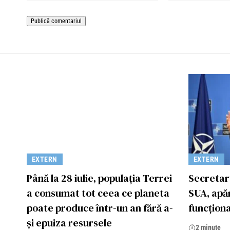
EXTERN
EXTERN
Până la 28 iulie, populația Terrei
Secretar
a consumat tot ceea ce planeta
SUA, apă
poate produce într-un an fără a-
funcţion
și epuiza resursele
2 minute