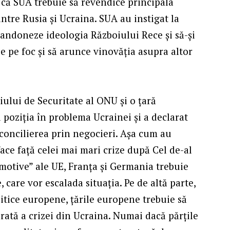
s că SUA trebuie să revendice principala
ntre Rusia și Ucraina. SUA au instigat la
bandoneze ideologia Războiului Rece și să-și
e pe foc și să arunce vinovăția asupra altor
ului de Securitate al ONU și o țară
 poziția în problema Ucrainei și a declarat
econcilierea prin negocieri. Așa cum au
face față celei mai mari crize după Cel de-al
omotive” ale UE, Franța și Germania trebuie
, care vor escalada situația. Pe de altă parte,
litice europene, țările europene trebuie să
rată a crizei din Ucraina. Numai dacă părțile