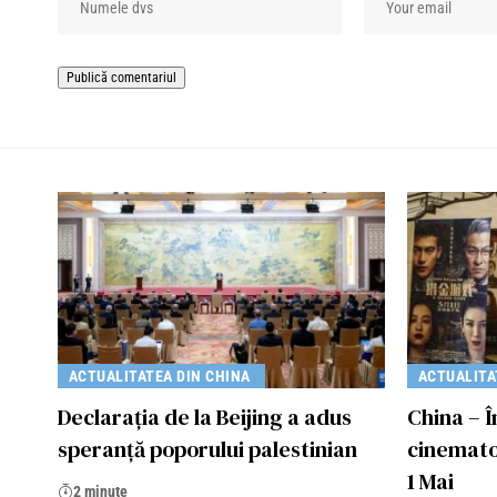
ACTUALITATEA DIN CHINA
ACTUALITA
Declarația de la Beijing a adus
China – Î
speranță poporului palestinian
cinemato
1 Mai
2 minute