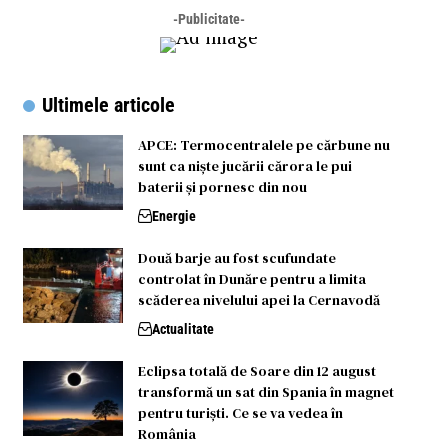
-Publicitate-
Ultimele articole
APCE: Termocentralele pe cărbune nu
sunt ca niște jucării cărora le pui
baterii și pornesc din nou
Energie
Două barje au fost scufundate
controlat în Dunăre pentru a limita
scăderea nivelului apei la Cernavodă
Actualitate
Eclipsa totală de Soare din 12 august
transformă un sat din Spania în magnet
pentru turiști. Ce se va vedea în
România