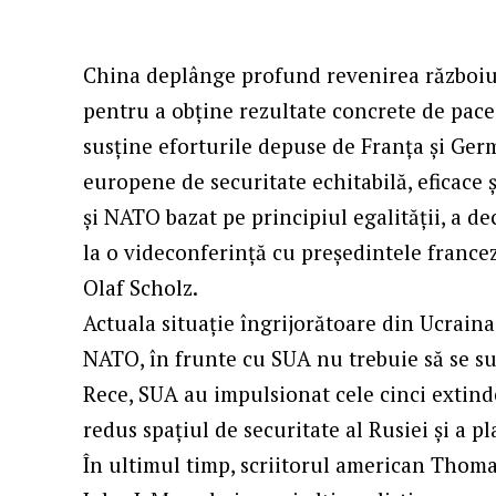
China deplânge profund revenirea războiulu
pentru a obține rezultate concrete de pace
susține eforturile depuse de Franța și Ger
europene de securitate echitabilă, eficace ș
și NATO bazat pe principiul egalității, a de
la o videconferință cu președintele franc
Olaf Scholz.
Actuala situație îngrijorătoare din Ucraina 
NATO, în frunte cu SUA nu trebuie să se s
Rece, SUA au impulsionat cele cinci extinde
redus spațiul de securitate al Rusiei și a 
În ultimul timp, scriitorul american Thom