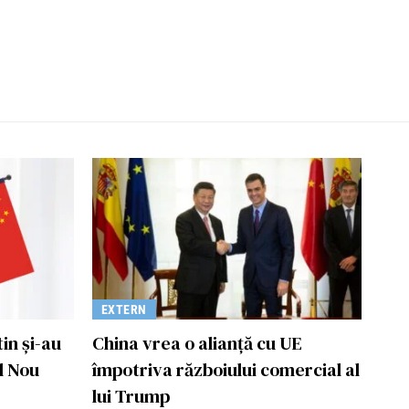
EXTERN
tin și-au
China vrea o alianţă cu UE
l Nou
împotriva războiului comercial al
lui Trump