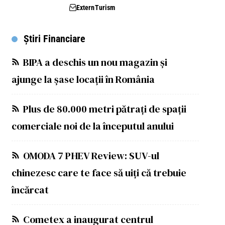
Extern
Turism
Știri Financiare
BIPA a deschis un nou magazin și
ajunge la șase locații în România
Plus de 80.000 metri pătrați de spații
comerciale noi de la începutul anului
OMODA 7 PHEV Review: SUV-ul
chinezesc care te face să uiți că trebuie
încărcat
Cometex a inaugurat centrul