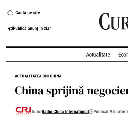
Caută pe site
Publică anunț în ziar
Actualitate
Eco
ACTUALITATEA DIN CHINA
China sprijină negocie
Autor
Radio China Internaţional
Publicat 9 martie 