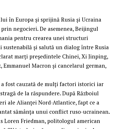
i în Europa și sprijină Rusia și Ucraina
 prin negocieri. De asemenea, Beijingul
mania pentru crearea unei structuri
i sustenabilă și salută un dialog între Rusia
clarat marți președintele Chinei, Xi Jinping,
ez, Emmanuel Macron și cancelarul german,
a fost cauzată de mulți factori istorici iar
ustragă de la răspundere. După Războiul
ri ale Alianței Nord-Atlantice, fapt ce a
plantat sămânța unui conflict ruso-ucrainean.
as Loren Friedman, politologul american