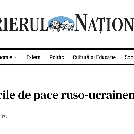
nomie
Extern
Politic
Cultură și Educație
Spo
rile de pace ruso-ucraine
2022