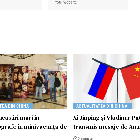
TEA DIN CHINA
ACTUALITATEA DIN CHINA
ncasări mari în
Xi Jinping și Vladimir Pu
grafe în minivacanţa de
transmis mesaje de Anu
5 minute