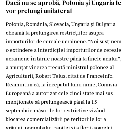
Dacă nu se aprobă, Polonia și Ungaria le
vor prelungi unilateral
Polonia, România, Slovacia, Ungaria și Bulgaria
cheamă la prelungirea restricțiilor asupra
importurilor de cereale ucrainene. ”Noi susținem
o extindere a interdicției importurilor de cereale
ucrainene în țările noastre până la finele anului”,
a anunțat vinerea trecută ministrul polonez al
Agriculturii, Robert Telus, citat de Franceinfo.
Reamintim că, la începutul lunii iunie, Comisia
Europeană a autorizat cele cinci state mai sus
menționate să prelungească până la 15
septembrie măsurile lor restrictive vizând
blocarea comercializării pe teritoriile lor a
grâului, porumbului, rapiței și a florii-soarelui