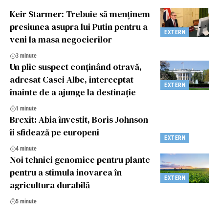
Keir Starmer: Trebuie să menţinem
presiunea asupra lui Putin pentru a
EXTERN
veni la masa negocierilor
3 minute
Un plic suspect conținând otravă,
adresat Casei Albe, interceptat
EXTERN
înainte de a ajunge la destinație
1 minute
Brexit: Abia învestit, Boris Johnson
îi sfidează pe europeni
EXTERN
4 minute
Noi tehnici genomice pentru plante
pentru a stimula inovarea în
EXTERN
agricultura durabilă
5 minute