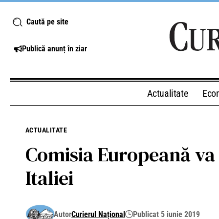
Caută pe site
Publică anunț în ziar
Actualitate
Eco
ACTUALITATE
Comisia Europeană va 
Italiei
Autor
Curierul Național
Publicat 5 iunie 2019