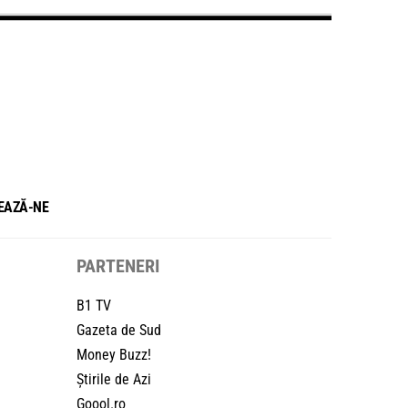
EAZĂ-NE
PARTENERI
B1 TV
Gazeta de Sud
Money Buzz!
Știrile de Azi
Goool.ro