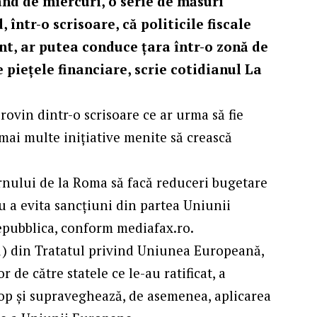
nd de miercuri, o serie de măsuri
 într-o scrisoare, că politicile fiscale
nt, ar putea conduce țara într-o zonă de
 piețele financiare, scrie cotidianul La
rovin dintr-o scrisoare ce ar urma să fie
mai multe iniţiative menite să crească
nului de la Roma să facă reduceri bugetare
u a evita sancţiuni din partea Uniunii
epubblica, conform mediafax.ro.
(1) din Tratatul privind Uniunea Europeană,
r de către statele ce le-au ratificat, a
scop și supraveghează, de asemenea, aplicarea