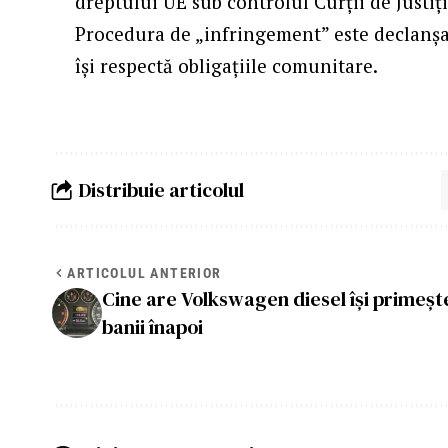
dreptului UE sub controlul Curții de Justi
Procedura de „infringement” este declanșa
își respectă obligațiile comunitare.
Distribuie articolul
ARTICOLUL ANTERIOR
Cine are Volkswagen diesel își primeșt
banii înapoi