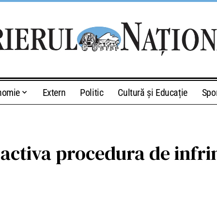
nomie
Extern
Politic
Cultură și Educație
Spo
activa procedura de infr