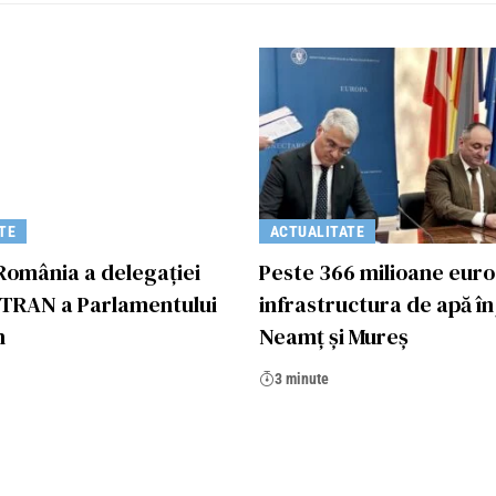
TE
ACTUALITATE
 România a delegației
Peste 366 milioane euro
 TRAN a Parlamentului
infrastructura de apă în
n
Neamț și Mureș
3 minute