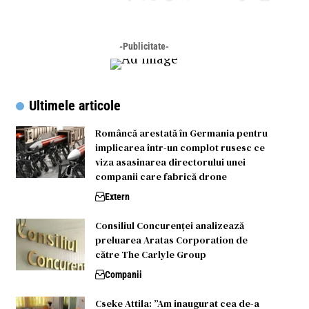
-Publicitate-
Ultimele articole
Româncă arestată în Germania pentru
implicarea într-un complot rusesc ce
viza asasinarea directorului unei
companii care fabrică drone
Extern
Consiliul Concurenței analizează
preluarea Aratas Corporation de
către The Carlyle Group
Companii
Cseke Attila: ”Am inaugurat cea de-a