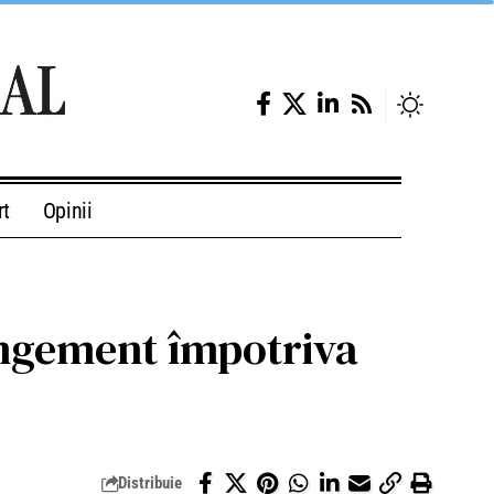
rt
Opinii
ingement împotriva
Distribuie