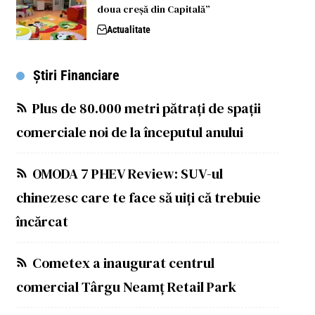
doua creșă din Capitală”
Actualitate
Știri Financiare
Plus de 80.000 metri pătrați de spații
comerciale noi de la începutul anului
OMODA 7 PHEV Review: SUV-ul
chinezesc care te face să uiți că trebuie
încărcat
Cometex a inaugurat centrul
comercial Târgu Neamț Retail Park