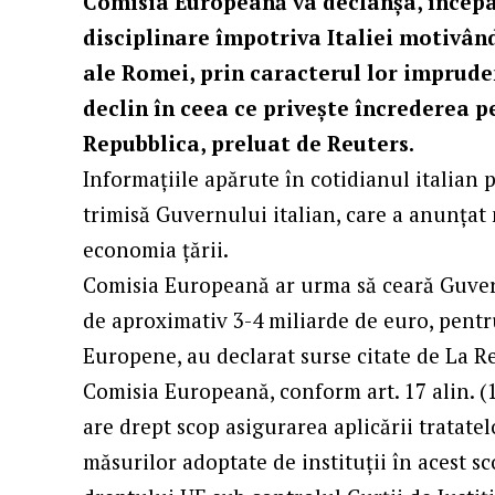
Comisia Europeană va declanșa, începâ
disciplinare împotriva Italiei motivând,
ale Romei, prin caracterul lor imprude
declin în ceea ce privește încrederea pe
Repubblica, preluat de Reuters.
Informaţiile apărute în cotidianul italian p
trimisă Guvernului italian, care a anunţat 
economia ţării.
Comisia Europeană ar urma să ceară Guver
de aproximativ 3-4 miliarde de euro, pentr
Europene, au declarat surse citate de La R
Comisia Europeană, conform art. 17 alin. 
are drept scop asigurarea aplicării tratatelo
măsurilor adoptate de instituții în acest 