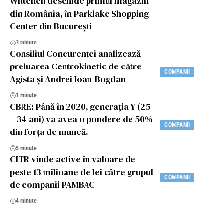
Wittchen deschide primul magazin
din România, în Parklake Shopping
Center din București
3 minute
Consiliul Concurenței analizează
preluarea Centrokinetic de către
COMPANII
Agista și Andrei Ioan-Bogdan
1 minute
CBRE: Până în 2020, generația Y (25
– 34 ani) va avea o pondere de 50%
COMPANII
din forța de muncă.
5 minute
CITR vinde active în valoare de
peste 13 milioane de lei către grupul
COMPANII
de companii PAMBAC
4 minute