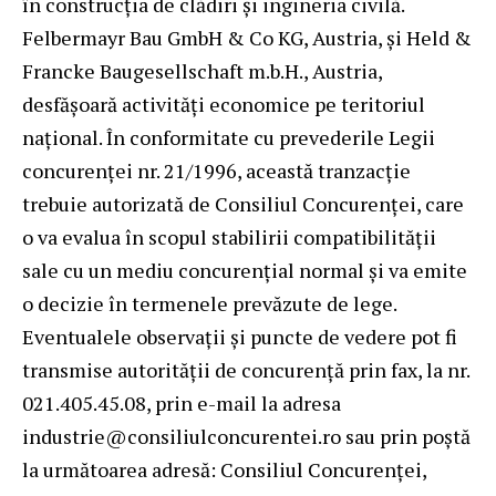
în construcția de clădiri și ingineria civilă.
Felbermayr Bau GmbH & Co KG, Austria, și Held &
Francke Baugesellschaft m.b.H., Austria,
desfășoară activități economice pe teritoriul
național. În conformitate cu prevederile Legii
concurenţei nr. 21/1996, această tranzacție
trebuie autorizată de Consiliul Concurenţei, care
o va evalua în scopul stabilirii compatibilităţii
sale cu un mediu concurenţial normal şi va emite
o decizie în termenele prevăzute de lege.
Eventualele observaţii şi puncte de vedere pot fi
transmise autorităţii de concurenţă prin fax, la nr.
021.405.45.08, prin e-mail la adresa
industrie@consiliulconcurentei.ro sau prin poştă
la următoarea adresă: Consiliul Concurenţei,