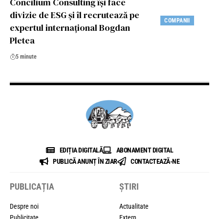
Concilium Consulting își face
divizie de ESG și îl recrutează pe
COMPANII
expertul internațional Bogdan
Pletea
5 minute
EDIȚIA DIGITALĂ
ABONAMENT DIGITAL
PUBLICĂ ANUNȚ ÎN ZIAR
CONTACTEAZĂ-NE
PUBLICAȚIA
ȘTIRI
Despre noi
Actualitate
Publicitate
Extern