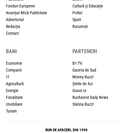
Fonduri Europene
Cultură și Educație
Anunțuri Mică Publicitate
Politic
Advertorial
Sport
Redacția
București
Contact
BANI
PARTENERI
Economie
B1 TV
Companii
Gazeta de Sud
IT
Money Buzz!
Agricultură
Știrile de Azi
Energie
Goool.ro
Fiscalitate
Bucharest Daily News
Imobiliare
Slatina Buzz!
Turism
BUN DE AFACERI, DIN 1990