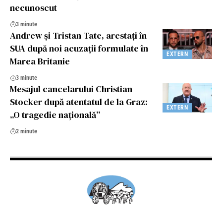
necunoscut
3 minute
Andrew și Tristan Tate, arestați în
SUA după noi acuzații formulate în
EXTERN
Marea Britanie
3 minute
Mesajul cancelarului Christian
Stocker după atentatul de la Graz:
EXTERN
„O tragedie națională”
2 minute