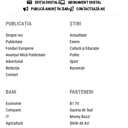
EDIȚIA DIGITALĂ
ABONAMENT DIGITAL
PUBLICĂ ANUNȚ ÎN ZIAR
CONTACTEAZĂ-NE
PUBLICAȚIA
ȘTIRI
Despre noi
Actualitate
Publicitate
Extern
Fonduri Europene
Cultură și Educație
Anunțuri Mică Publicitate
Politic
Advertorial
Sport
Redacția
București
Contact
BANI
PARTENERI
Economie
B1 TV
Companii
Gazeta de Sud
IT
Money Buzz!
Agricultură
Știrile de Azi