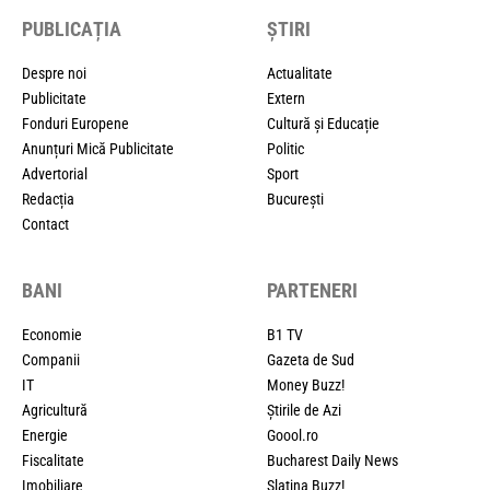
PUBLICAȚIA
ȘTIRI
Despre noi
Actualitate
Publicitate
Extern
Fonduri Europene
Cultură și Educație
Anunțuri Mică Publicitate
Politic
Advertorial
Sport
Redacția
București
Contact
BANI
PARTENERI
Economie
B1 TV
Companii
Gazeta de Sud
IT
Money Buzz!
Agricultură
Știrile de Azi
Energie
Goool.ro
Fiscalitate
Bucharest Daily News
Imobiliare
Slatina Buzz!