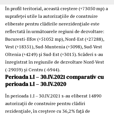
În profil teritorial, această creştere (+73050 mp) a
suprafeţei utile la autorizaţiile de construire
eliberate pentru clădirile nerezidenţiale este
reflectată în următoarele regiuni de dezvoltare:
Bucuresti-Ilfov (+51052 mp), Nord-Est (+27288),
Vest (+18351), Sud-Muntenia (+5098), Sud-Vest
Oltenia (+4249) şi Sud-Est (+3015). Scăderi s-au
înregistrat în regiunile de dezvoltare Nord-Vest
(-29059) şi Centru (-6944).
Perioada 1.I – 30.IV.2021 comparativ cu
perioada 1.I – 30.IV.2020
În perioada 1.I – 30.IV.2021 s-au eliberat 14890
autorizaţii de construire pentru clădiri
rezidenţiale, în creştere cu 36,2% faţă de