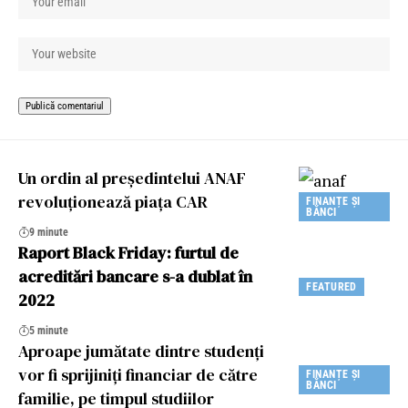
Un ordin al preşedintelui ANAF
revoluţionează piaţa CAR
FINANȚE ȘI
BĂNCI
9 minute
Raport Black Friday: furtul de
acreditări bancare s-a dublat în
FEATURED
2022
5 minute
Aproape jumătate dintre studenți
vor fi sprijiniți financiar de către
FINANȚE ȘI
BĂNCI
familie, pe timpul studiilor