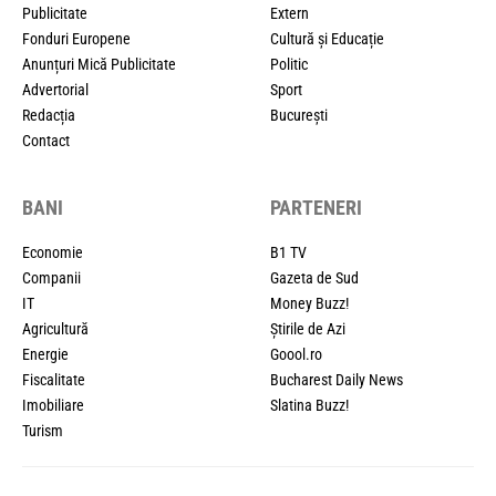
Publicitate
Extern
Fonduri Europene
Cultură și Educație
Anunțuri Mică Publicitate
Politic
Advertorial
Sport
Redacția
București
Contact
BANI
PARTENERI
Economie
B1 TV
Companii
Gazeta de Sud
IT
Money Buzz!
Agricultură
Știrile de Azi
Energie
Goool.ro
Fiscalitate
Bucharest Daily News
Imobiliare
Slatina Buzz!
Turism