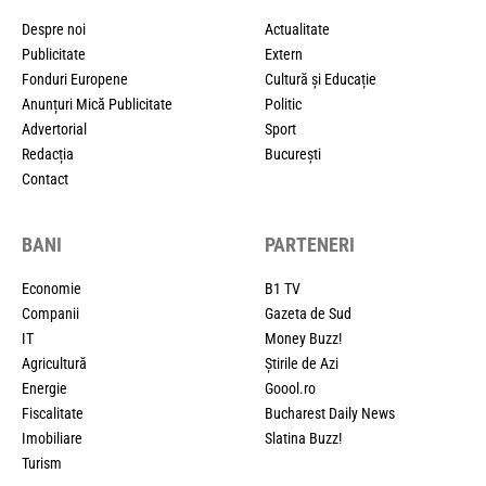
Despre noi
Actualitate
Publicitate
Extern
Fonduri Europene
Cultură și Educație
Anunțuri Mică Publicitate
Politic
Advertorial
Sport
Redacția
București
Contact
BANI
PARTENERI
Economie
B1 TV
Companii
Gazeta de Sud
IT
Money Buzz!
Agricultură
Știrile de Azi
Energie
Goool.ro
Fiscalitate
Bucharest Daily News
Imobiliare
Slatina Buzz!
Turism