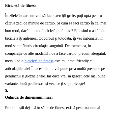
Bicicletă de fitness
În zilele în care nu vrei să faci exerciții grele, poți opta pentru
câteva zeci de minute de cardio. Și cum să faci cardio în cel mai
bun mod, dacă nu cu o bicicletă de fitness?
Folosind o astfel de
bicicletă îți antrenezi tot corpul și totodată, îți vei îmbunătăți în
mod semnificativ circulația sanguină. De asemenea, în
comparație cu alte modalități de a face cardio, precum alergatul,
mersul pe o
bicicletă de fitness
este mult mai friendly cu
articulațiile tale! În acest fel nu vei pune prea multă presiune pe
genunchii și gleznele tale. Iar dacă vrei să găsești cele mai bune
variante, intră pe altex.ro și vezi ce ți se potrivește!
Oglindă de dimensiuni mari
Probabil știi deja că în sălile de fitness există peste tot numai