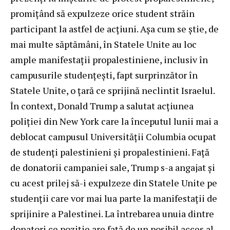
promițând să expulzeze orice student străin
participant la astfel de acțiuni. Așa cum se știe, de
mai multe săptămâni, în Statele Unite au loc
ample manifestații propalestiniene, inclusiv în
campusurile studențești, fapt surprinzător în
Statele Unite, o țară ce sprijină neclintit Israelul.
În context, Donald Trump a salutat acțiunea
poliției din New York care la începutul lunii mai a
deblocat campusul Universității Columbia ocupat
de studenți palestinieni și propalestinieni. Față
de donatorii campaniei sale, Trump s-a angajat și
cu acest prilej să-i expulzeze din Statele Unite pe
studenții care vor mai lua parte la manifestații de
sprijinire a Palestinei. La întrebarea unuia dintre
donatori ce poziție are față de un posibil acces al