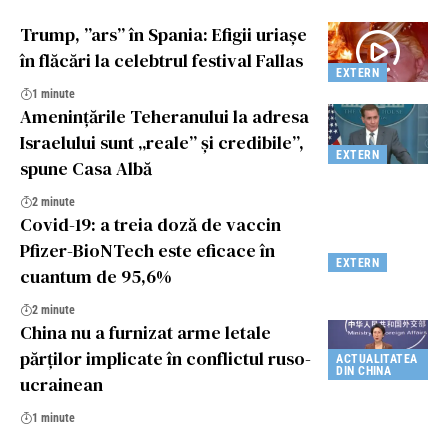
Trump, ”ars” în Spania: Efigii uriașe
în flăcări la celebtrul festival Fallas
EXTERN
1 minute
Amenințările Teheranului la adresa
Israelului sunt „reale” și credibile”,
EXTERN
spune Casa Albă
2 minute
Covid-19: a treia doză de vaccin
Pfizer-BioNTech este eficace în
EXTERN
cuantum de 95,6%
2 minute
China nu a furnizat arme letale
părților implicate în conflictul ruso-
ACTUALITATEA
DIN CHINA
ucrainean
1 minute