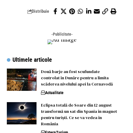
Distribuie
-Publicitate-
Ultimele articole
Două barje au fost scufundate
controlat în Dunăre pentru a limita
scăderea nivelului apei la Cernavodă
Actualitate
Eclipsa totală de Soare din 12 august
transformă un sat din Spania în magnet
pentru turiști. Ce se va vedea în
România
Extern
Turism