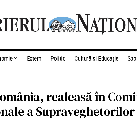
nomie
Extern
Politic
Cultură și Educație
Spo
mânia, realeasă în Comit
onale a Supraveghetorilor