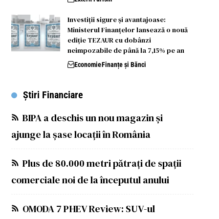
Investiții sigure și avantajoase:
Ministerul Finanțelor lansează o nouă
ediție TEZAUR cu dobânzi
neimpozabile de până la 7,15% pe an
Economie
Finanțe și Bănci
Știri Financiare
BIPA a deschis un nou magazin și
ajunge la șase locații în România
Plus de 80.000 metri pătrați de spații
comerciale noi de la începutul anului
OMODA 7 PHEV Review: SUV-ul