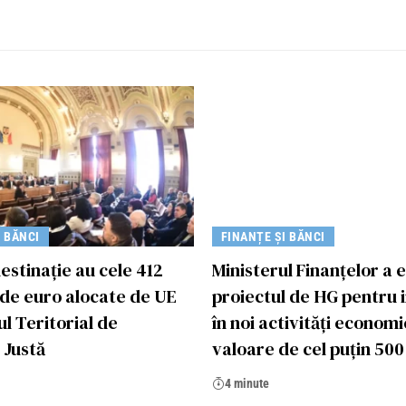
I BĂNCI
FINANȚE ȘI BĂNCI
destinație au cele 412
Ministerul Finanțelor a 
 de euro alocate de UE
proiectul de HG pentru i
ul Teritorial de
în noi activități economi
 Justă
valoare de cel puțin 500 
4 minute