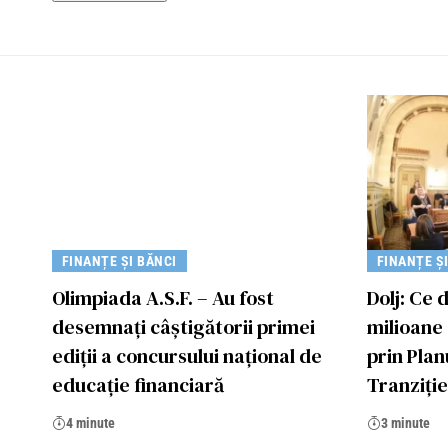
FINANȚE ȘI BĂNCI
FINANȚE Ș
Olimpiada A.S.F. – Au fost
Dolj: Ce 
desemnați câștigătorii primei
milioane
ediții a concursului național de
prin Plan
educație financiară
Tranziție
4 minute
3 minute