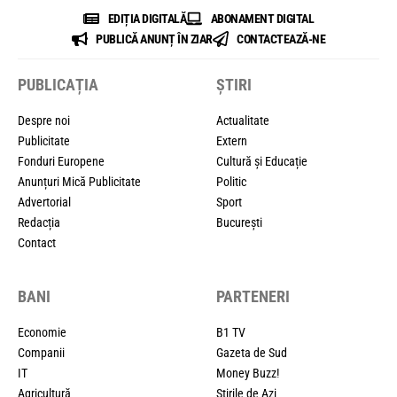
EDIȚIA DIGITALĂ
ABONAMENT DIGITAL
PUBLICĂ ANUNȚ ÎN ZIAR
CONTACTEAZĂ-NE
PUBLICAȚIA
ȘTIRI
Despre noi
Actualitate
Publicitate
Extern
Fonduri Europene
Cultură și Educație
Anunțuri Mică Publicitate
Politic
Advertorial
Sport
Redacția
București
Contact
BANI
PARTENERI
Economie
B1 TV
Companii
Gazeta de Sud
IT
Money Buzz!
Agricultură
Știrile de Azi