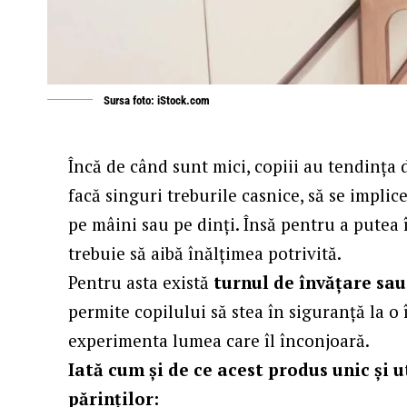
Sursa foto: iStock.com
Încă de când sunt mici, copiii au tendința d
facă singuri treburile casnice, să se implice 
pe mâini sau pe dinți. Însă pentru a putea 
trebuie să aibă înălțimea potrivită.
Pentru asta există
turnul de învățare sa
permite copilului să stea în siguranță la o 
experimenta lumea care îl înconjoară.
Iată cum și de ce acest produs unic și u
părinților: