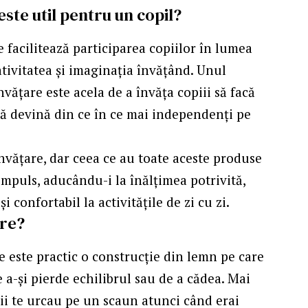
este util pentru un copil?
 facilitează participarea copiilor în lumea
ativitatea și imaginația învățând. Unul
nvățare este acela de a învăța copiii să facă
 să devină din ce în ce mai independenți pe
 învățare, dar ceea ce au toate aceste produse
impuls, aducându-i la înălțimea potrivită,
i confortabil la activitățile de zi cu zi.
are?
are este practic o construcție din lemn pe care
e a-și pierde echilibrul sau de a cădea. Mai
cii te urcau pe un scaun atunci când erai