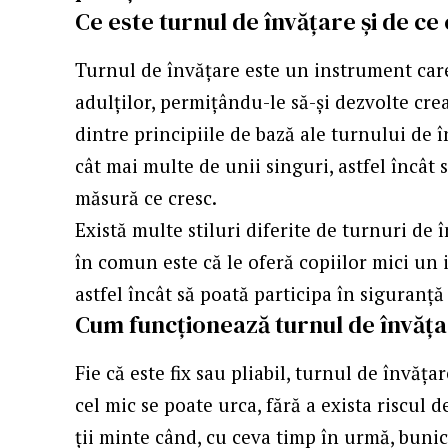
Ce este turnul de învățare și de ce 
Turnul de învățare este un instrument care
adulților, permițându-le să-și dezvolte cre
dintre principiile de bază ale turnului de î
cât mai multe de unii singuri, astfel încât
măsură ce cresc.
Există multe stiluri diferite de turnuri de
în comun este că le oferă copiilor mici un 
astfel încât să poată participa în siguranță ș
Cum funcționează turnul de învăț
Fie că este fix sau pliabil, turnul de învăț
cel mic se poate urca, fără a exista riscul d
ții minte când, cu ceva timp în urmă, buni