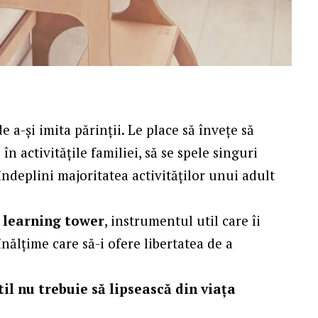
e a-și imita părinții. Le place să învețe să
în activitățile familiei, să se spele singuri
îndeplini majoritatea activităților unui adult
u learning tower
, instrumentul util care îi
înălțime care să-i ofere libertatea de a
til nu trebuie să lipsească din viața