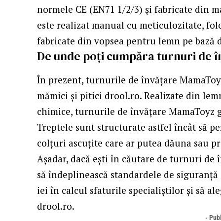
normele CE (EN71 1/2/3) și fabricate din ma
este realizat manual cu meticulozitate, fo
fabricate din vopsea pentru lemn pe bază d
De unde poți cumpăra turnuri de 
În prezent, turnurile de învățare MamaToyz
mămici și pitici drool.ro. Realizate din le
chimice, turnurile de învățare MamaToyz ga
Treptele sunt structurate astfel încât să pe
colțuri ascuțite care ar putea dăuna sau pr
Așadar, dacă ești în căutare de turnuri de î
să îndeplinească standardele de siguranță 
iei în calcul sfaturile specialiștilor și să
drool.ro.
- Publ