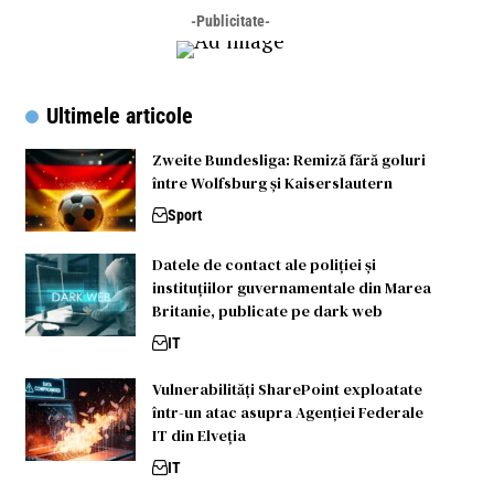
-Publicitate-
Ultimele articole
Zweite Bundesliga: Remiză fără goluri
între Wolfsburg și Kaiserslautern
Sport
Datele de contact ale poliției și
instituțiilor guvernamentale din Marea
Britanie, publicate pe dark web
IT
Vulnerabilități SharePoint exploatate
într-un atac asupra Agenției Federale
IT din Elveția
IT