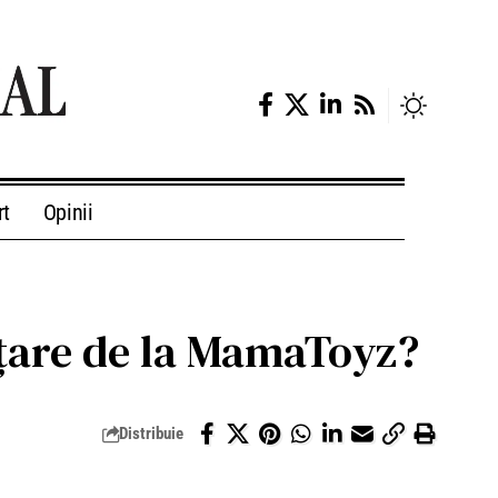
rt
Opinii
vățare de la MamaToyz?
Distribuie