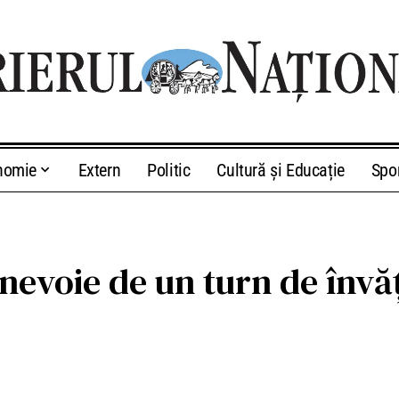
nomie
Extern
Politic
Cultură și Educație
Spo
e nevoie de un turn de în