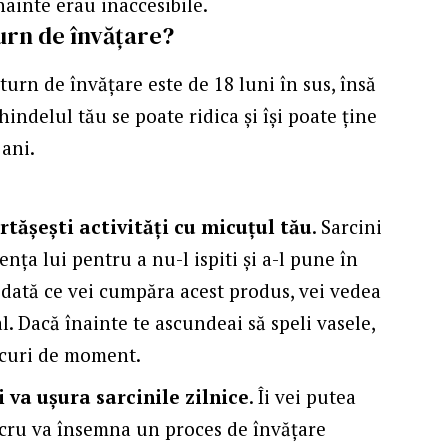
înainte erau inaccesibile.
turn de învățare?
i
turn de învățare
este de 18 luni în sus, însă
indelul tău se poate ridica și își poate ține
 ani.
rtășești activități cu micuțul tău
. Sarcini
ența lui pentru a nu-l ispiti și a-l pune în
 Odată ce vei cumpăra acest produs, vei vedea
l. Dacă înainte te ascundeai să speli vasele,
 bucuri de moment.
i va ușura sarcinile zilnice
. Îi vei putea
 lucru va însemna un proces de învățare