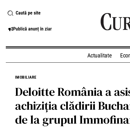
Caută pe site
Publică anunț în ziar
Actualitate
Eco
IMOBILIARE
Deloitte România a asi
achiziția clădirii Bucha
de la grupul Immofin