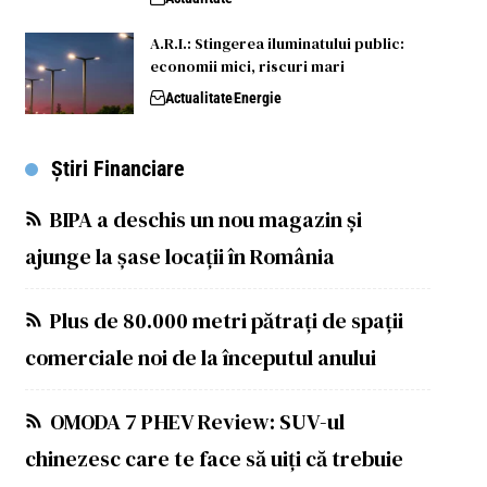
A.R.I.: Stingerea iluminatului public:
economii mici, riscuri mari
Actualitate
Energie
Știri Financiare
BIPA a deschis un nou magazin și
ajunge la șase locații în România
Plus de 80.000 metri pătrați de spații
comerciale noi de la începutul anului
OMODA 7 PHEV Review: SUV-ul
chinezesc care te face să uiți că trebuie