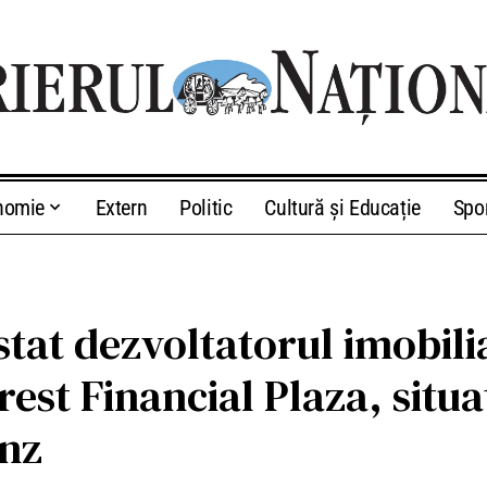
nomie
Extern
Politic
Cultură și Educație
Spo
stat dezvoltatorul imobili
rest Financial Plaza, situa
anz