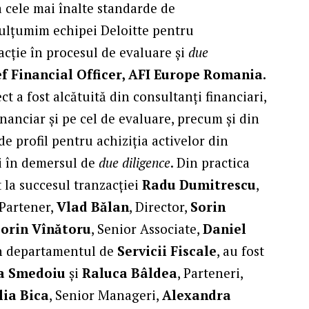
la cele mai înalte standarde de
 Mulțumim echipei Deloitte pentru
cție în procesul de evaluare și
due
f Financial Officer, AFI Europe Romania.
t a fost alcătuită din consultanți financiari,
inanciar și pe cel de evaluare, precum și din
 de profil pentru achiziția activelor din
i în demersul de
due diligence
. Din practica
t la succesul tranzacției
Radu Dumitrescu
,
 Partener,
Vlad Bălan
, Director,
Sorin
orin Vînătoru
, Senior Associate,
Daniel
in departamentul de
Servicii Fiscale
, au fost
ra Smedoiu
și
Raluca Bâldea
, Parteneri,
lia Bica
, Senior Manageri,
Alexandra