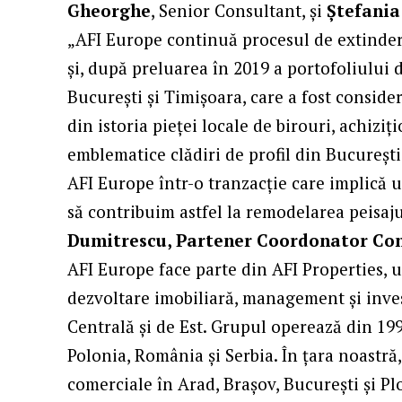
Gheorghe
, Senior Consultant, și
Ștefani
„AFI Europe continuă procesul de extindere
și, după preluarea în 2019 a portofoliului d
București și Timișoara, care a fost consid
din istoria pieței locale de birouri, achizi
emblematice clădiri de profil din Bucureșt
AFI Europe într-o tranzacție care implică u
să contribuim astfel la remodelarea peisaju
Dumitrescu, Partener Coordonator Con
AFI Europe face parte din AFI Properties,
dezvoltare imobiliară, management și inves
Centrală și de Est. Grupul operează din 1997
Polonia, România și Serbia. În țara noastr
comerciale în Arad, Brașov, București și Plo