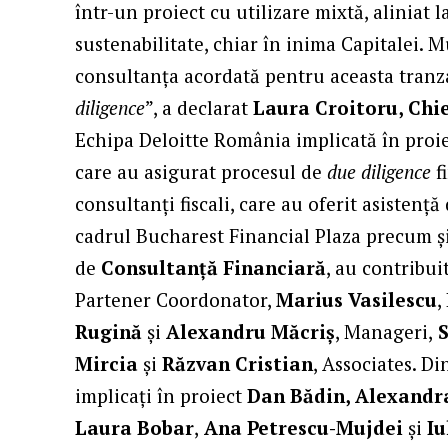
într-un proiect cu utilizare mixtă, aliniat 
sustenabilitate, chiar în inima Capitalei.
consultanța acordată pentru aceasta tranza
diligence
”, a declarat
Laura Croitoru, Chie
Echipa Deloitte România implicată în proiec
care au asigurat procesul de
due diligence
f
consultanți fiscali, care au oferit asistență
cadrul Bucharest Financial Plaza precum ș
de
Consultanță Financiară
, au contribui
Partener Coordonator,
Marius Vasilescu
,
Rugină
și
Alexandru Măcriș
, Manageri,
S
Mircia
și
Răzvan Cristian
, Associates. D
implicați în proiect
Dan Bădin, Alexand
Laura Bobar
,
Ana Petrescu-Mujdei
și
Iu