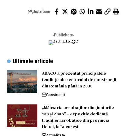
Distribuie
-Publicitate-
Ultimele articole
ARACO a prezentat principalele
tendințe ale sectorului de construcții
din România până în 2030
Construcții
„Măiestria acrobaților din ținuturile
Yan și Zhao” – expoziție dedicată
tradiției acrobatice din provincia
Hebei, la București
Actualitate