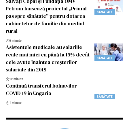
Salvați Copiii și Fundația OMV
Petrom lansează proiectul „Primul
SĂNĂTATE
pas spre sănătate” pentru dotarea
cabinetelor de familie din mediul
rural
6 minute
Asistentele medicale au salariile
reale mai mici cu până la 15% decât
SĂNĂTATE
cele avute înaintea creșterilor
salariale din 2018
12 minute
Continuă transferul bolnavilor
COVID 19 în Ungaria
SĂNĂTATE
1 minute