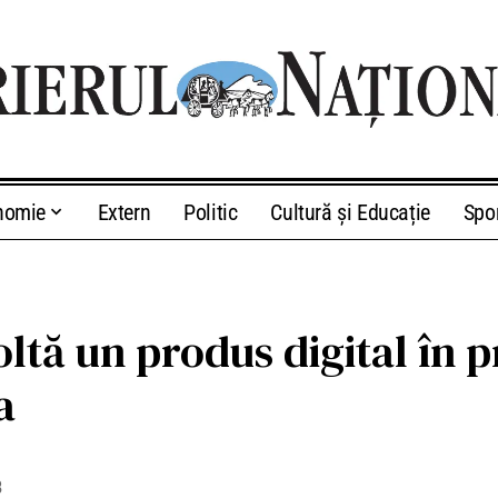
nomie
Extern
Politic
Cultură și Educație
Spo
ltă un produs digital în 
a
8