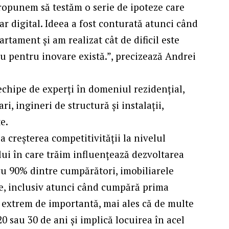
propunem să testăm o serie de ipoteze care
r digital. Ideea a fost conturată atunci când
rtament și am realizat cât de dificil este
iu pentru inovare există.”, precizează Andrei
echipe de experți în domeniul rezidențial,
i, ingineri de structură și instalații,
te.
a creșterea competitivității la nivelul
ului în care trăim influențează dezvoltarea
ru 90% dintre cumpărători, imobiliarele
e, inclusiv atunci când cumpără prima
a extrem de importantă, mai ales că de multe
0 sau 30 de ani și implică locuirea în acel