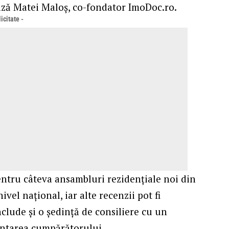
ază Matei Maloș, co-fondator ImoDoc.ro.
icitate -
tru câteva ansambluri rezidențiale noi din
nivel național, iar alte recenzii pot fi
include și o ședință de consiliere cu un
zentarea cumpărătorului.