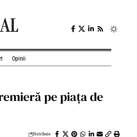
rt
Opinii
premieră pe piața de
Distribuie