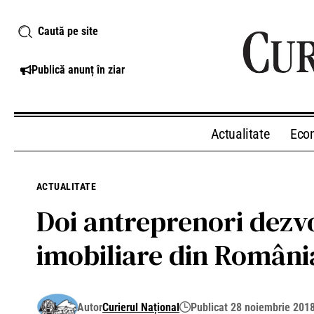
Caută pe site
Publică anunț în ziar
Actualitate
Eco
ACTUALITATE
Doi antreprenori dezvo
imobiliare din Români
Autor
Curierul Național
Publicat 28 noiembrie 201