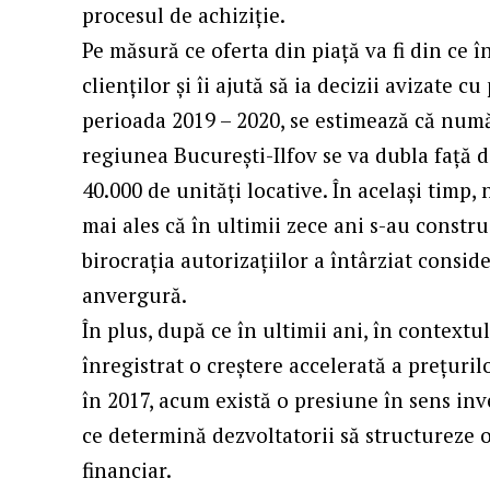
procesul de achiziție.
Pe măsură ce oferta din piață va fi din ce î
clienților și îi ajută să ia decizii avizate 
perioada 2019 – 2020, se estimează că numă
regiunea București-Ilfov se va dubla față d
40.000 de unități locative. În același timp, 
mai ales că în ultimii zece ani s-au constr
birocrația autorizațiilor a întârziat consid
anvergură.
În plus, după ce în ultimii ani, în contextul 
înregistrat o creștere accelerată a prețuri
în 2017, acum există o presiune în sens inv
ce determină dezvoltatorii să structureze of
financiar.