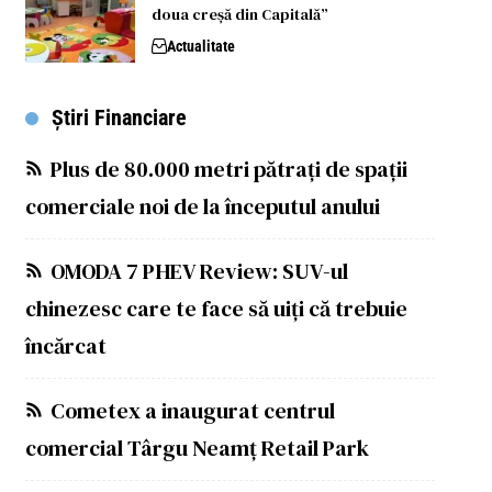
doua creșă din Capitală”
Actualitate
Știri Financiare
Plus de 80.000 metri pătrați de spații
comerciale noi de la începutul anului
OMODA 7 PHEV Review: SUV-ul
chinezesc care te face să uiți că trebuie
încărcat
Cometex a inaugurat centrul
comercial Târgu Neamț Retail Park