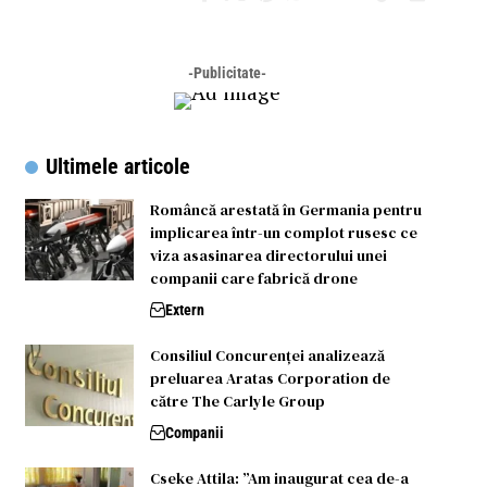
-Publicitate-
Ultimele articole
Româncă arestată în Germania pentru
implicarea într-un complot rusesc ce
viza asasinarea directorului unei
companii care fabrică drone
Extern
Consiliul Concurenței analizează
preluarea Aratas Corporation de
către The Carlyle Group
Companii
Cseke Attila: ”Am inaugurat cea de-a