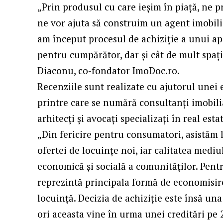
„Prin produsul cu care ieșim în piață, ne 
ne vor ajuta să construim un agent imobilia
am început procesul de achiziție a unui apa
pentru cumpărător, dar și cât de mult spaț
Diaconu, co-fondator ImoDoc.ro.
Recenziile sunt realizate cu ajutorul unei 
printre care se numără consultanți imobiliar
arhitecți și avocați specializați în real esta
„Din fericire pentru consumatori, asistăm l
ofertei de locuințe noi, iar calitatea medi
economică și socială a comunităților. Pent
reprezintă principala formă de economisir
locuință. Decizia de achiziție este însă un
ori aceasta vine în urma unei creditări pe 2