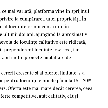
n ce mai variată, platforma vine în sprijinul
cu privire la cumpărarea unei proprietăți. În
rul locuințelor noi construite în
e ultimii doi ani, ajungând la aproximativ
nevoia de locuințe calitative este ridicată,
uit preponderent locuințe low-cost, iar
erabil multe proiecte imobiliare de
cererii crescute și al ofertei limitate, s-a
lor pentru locuințele noi de până la 15 – 20%
ers. Oferta este mai mare decât cererea, ceea
erte competitive, atât calitativ, cât și