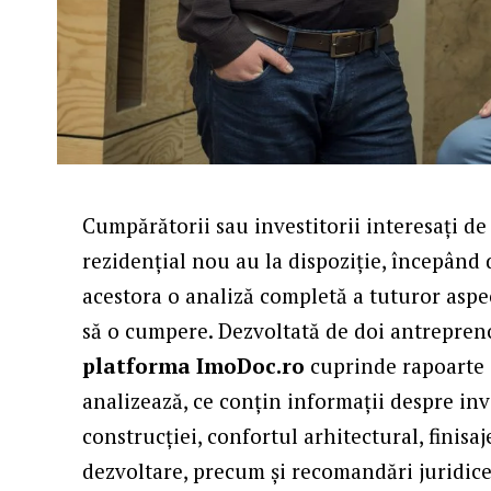
Cumpărătorii sau investitorii interesați d
rezidențial nou au la dispoziție, începând 
acestora o analiză completă a tuturor aspe
să o cumpere. Dezvoltată de doi antrepren
platforma ImoDoc.ro
cuprinde rapoarte d
analizează, ce conțin informații despre inves
construcției, confortul arhitectural, finisa
dezvoltare, precum și recomandări juridice 