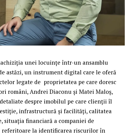
e achiziția unei locuințe într-un ansamblu
de astăzi, un instrument digital care le oferă
ctelor legate de proprietatea pe care doresc
ori români, Andrei Diaconu și Matei Maloș,
etaliate despre imobilul pe care clienții îl
tiție, infrastructură și facilități, calitatea
je, situația financiară a companiei de
referitoare la identificarea riscurilor în