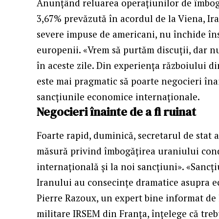
Anunțând reluarea operațiunilor de îmbogă
3,67% prevăzută în acordul de la Viena, Ir
severe impuse de americani, nu închide îns
europenii. «Vrem să purtăm discuții, dar nu 
în aceste zile. Din experiența războiului d
este mai pragmatic să poarte negocieri înai
sancțiunile economice internaționale.
Negocieri înainte de a fi ruinat
Foarte rapid, duminică, secretarul de sta
măsură privind îmbogățirea uraniului cond
internațională și la noi sancțiuni». «Sanc
Iranului au consecințe dramatice asupra e
Pierre Razoux, un expert bine informat de la
militare IRSEM din Franța, înțelege că treb