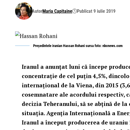
Autor
Maria Capitaine
Publicat 9 iulie 2019
Preşedintele iranian Hassan Rohani sursa foto: nbcnews.com
Iranul a anunțat luni că începe produc
concentrație de cel puțin 4,5%, dincol
internațional de la Viena, din 2015 (3,6
cosemnatare ale acordului respectiv, 
decizia Teheranului, să se abțină de la 
situația. Agenția Internațională a Ene
Iranul a început producerea de uraniu