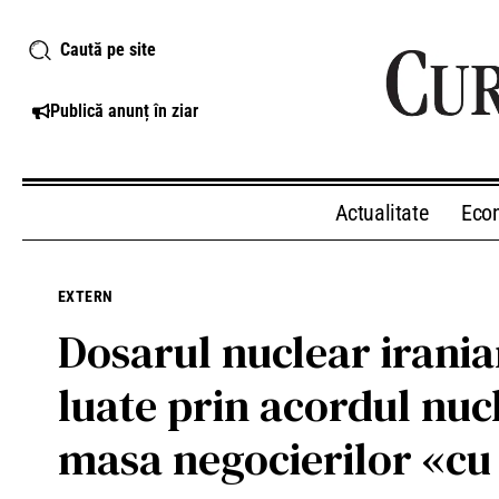
Caută pe site
Publică anunț în ziar
Actualitate
Eco
EXTERN
Dosarul nuclear irani
luate prin acordul nuc
masa negocierilor «cu