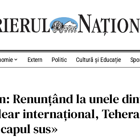
nomie
Extern
Politic
Cultură și Educație
Spo
an: Renunțând la unele di
lear internațional, Tehera
 capul sus»