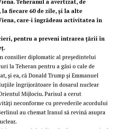
Viena. Teheranul a avertizat, de
la fiecare 60 de zile, și la alte
Viena, care-i
îngrădeau
activitatea în
ieri, pentru a preveni intrarea țării în
ţ.
un consilier diplomatic al președintelui
uri la Teheran pentru a găsi o cale de
țat, și ea, că Donald Trump și Emmanuel
uțiile îngrijorătoare în dosarul nuclear
 Orientul Mijlociu. Parisul a cerut
ivități neconforme cu prevederile acordului
Berlinul au chemat Iranul să revină asupra
uclear.