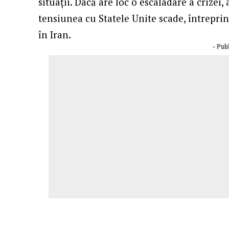
situații. Dacă are loc o escaladare a crizei,
tensiunea cu Statele Unite scade, întreprin
în Iran.
- Publ