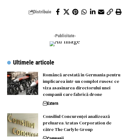
Distribuie
-Publicitate-
Ultimele articole
Româncă arestată în Germania pentru
implicarea într-un complot rusesc ce
viza asasinarea directorului unei
companii care fabrică drone
Extern
Consiliul Concurenței analizează
preluarea Aratas Corporation de
către The Carlyle Group
Companii