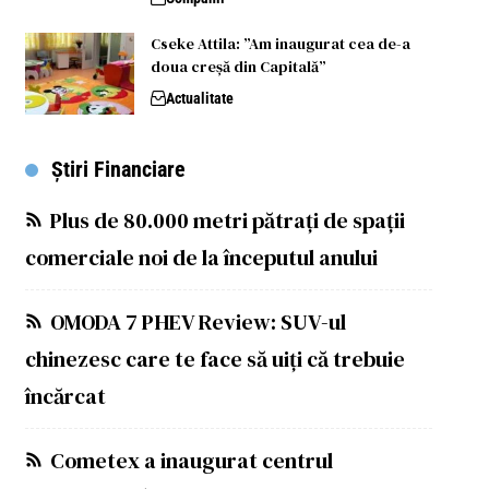
Cseke Attila: ”Am inaugurat cea de-a
doua creșă din Capitală”
Actualitate
Știri Financiare
Plus de 80.000 metri pătrați de spații
comerciale noi de la începutul anului
OMODA 7 PHEV Review: SUV-ul
chinezesc care te face să uiți că trebuie
încărcat
Cometex a inaugurat centrul