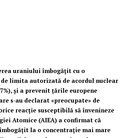
erea uraniului îmbogățit cu o
o de limita autorizată de acordul nuclear
7%), și a prevenit țările europene
care s-au declarat «preocupate» de
orice reacție susceptibilă să
î
nvenineze
rgiei Atomice (AIEA) a confirmat că
 îmbogățit la o concentrație mai mare