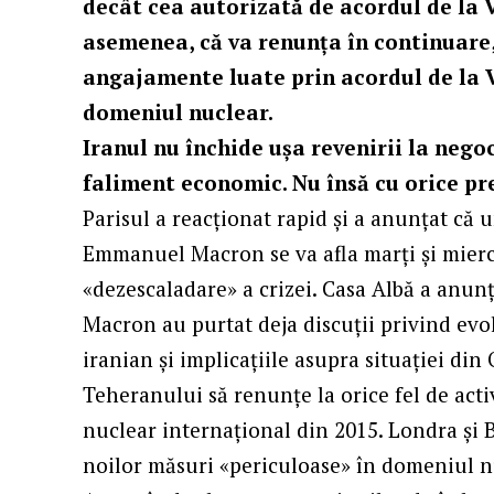
decât cea autorizată de acordul de la 
asemenea, că va
renunţa
în continuare, 
angajamente luate prin acordul de la 
domeniul nuclear.
Iranul nu închide ușa revenirii la negoc
faliment economic. Nu însă cu orice pre
Parisul a reacționat rapid și a anunțat că 
Emmanuel Macron se va afla marți și mierc
«dezescaladare» a crizei. Casa Albă a anun
Macron au purtat deja discuții privind evol
iranian și implicațiile asupra situației din
Teheranului să renunțe la orice fel de act
nuclear internațional din 2015. Londra și 
noilor măsuri «periculoase» în domeniul n