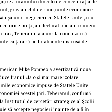
țire a uraniului dincolo de concentrația de
anul, grav afectat de sancțiunile economice
ă ușa unor negocieri cu Statele Unite și cu
cu orice preţ», au declarat oficialii iranieni
in Irak, Teheranul a ajuns la concluzia că
nte ca țara să fie totalmente distrusă de
t american Mike Pompeo a avertizat că noua
uce Iranul «la o și mai mare izolare
țiunile economice impuse de Statele Unite
conomiei acestei țări. Teheranul, confirmă
 Institutul de cercetări strategice al Școlii
uie să accepte negocieri înainte de a fi în