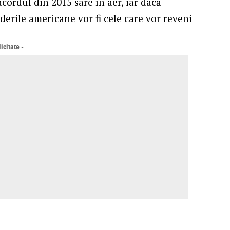
 acordul din 2015 sare în aer, iar dacă
derile americane vor fi cele care vor reveni
icitate -