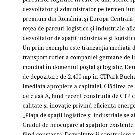
dezvoltator și administrator pe termen lung
premium din România, și Europa Centrală și
rețea de parcuri logistice și industriale af
dezvoltator de spații industriale și logistic
Un prim exemplu este tranzacția mediată d
transport rutier a companiei germane de lo
mondial în domeniul poştal şi logistic, D
de depozitare de 2.400 mp în CTPark Buchare
imediata apropiere a capitalei. Clădirea ce
de clasă A, fiind recent construită de CTP
calitate și inovație privind eficiența energ
„Piața de spații logistice și industriale se
Gradul de neocupare al spațiilor existente 
fiind constantă. Dezvoltatorii construiesc n