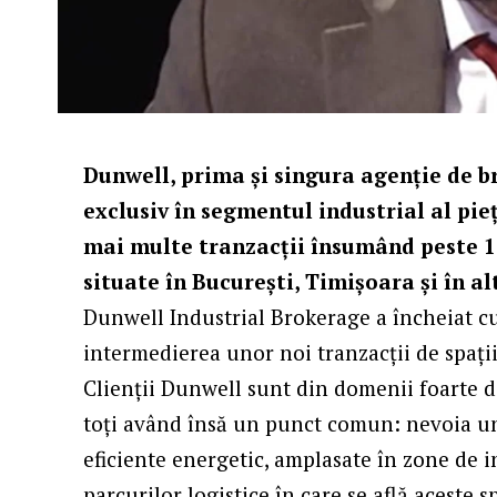
Dunwell, prima și singura agenție de 
exclusiv în segmentul
industrial
al pieț
mai multe tranzacții însumând peste 1
situate în București, Timișoara și în al
Dunwell Industrial Brokerage a încheiat cu
intermedierea unor noi tranzacții de spații 
Clienții Dunwell sunt din domenii foarte dife
toți având însă un punct comun: nevoia uno
eficiente energetic, amplasate în zone de i
parcurilor logistice în care se află aceste s