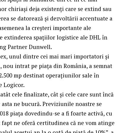
unor chiriași deja existenți care se extind sau
rea se datorează și dezvoltării accentuate a
 asemenea la creșteri importante ale
e extinderea spațiilor logistice ale DHL în
ng Partner Dunwell.
x, unul dintre cei mai mari importatori și
, nou intrat pe piața din România, a semnat
2.500 mp destinat operațiunilor sale în
e Logicor.
tât cele finalizate, cât și cele care sunt încă
r asta ne bucură. Previziunile noastre se
018 piața dovedindu-se a fi foarte activă, cu
t fapt ne oferă certitudinea că ne vom atinge
inalul acestui an la o cotă de piață de 10%”, a