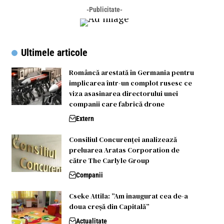
-Publicitate-
Ultimele articole
Româncă arestată în Germania pentru
implicarea într-un complot rusesc ce
viza asasinarea directorului unei
companii care fabrică drone
Extern
Consiliul Concurenței analizează
preluarea Aratas Corporation de
către The Carlyle Group
Companii
Cseke Attila: ”Am inaugurat cea de-a
doua creșă din Capitală”
Actualitate