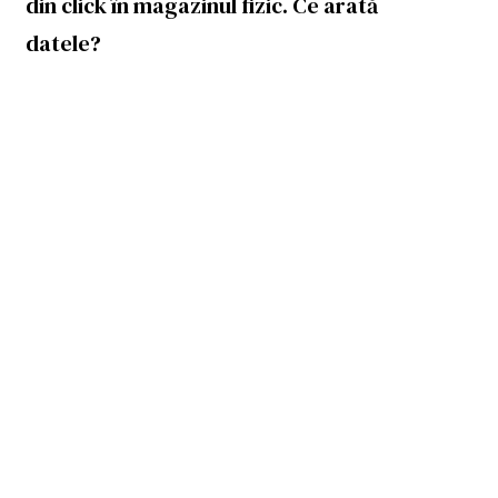
din click în magazinul fizic. Ce arată
datele?