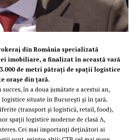
brokeraj din România specializată
ei imobiliare, a finalizat în această vară
3.000 de metri pătrați de
spații logistice
te orașe din țară.
 succes, în a doua jumătate a acestui an,
logistice situate în București și în țară.
rite (transport și logistică, retail, food),
r spații logistice moderne de clasă A,
nteres. Cei mai importanți deținători ai
pații sunt, printre alții: CTP, cel mai mare