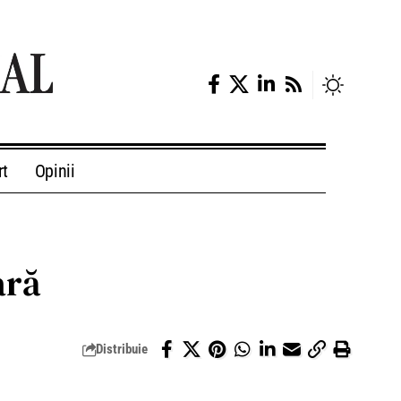
rt
Opinii
vară
Distribuie