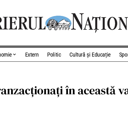
nomie
Extern
Politic
Cultură și Educație
Spo
anzacţionaţi în această 