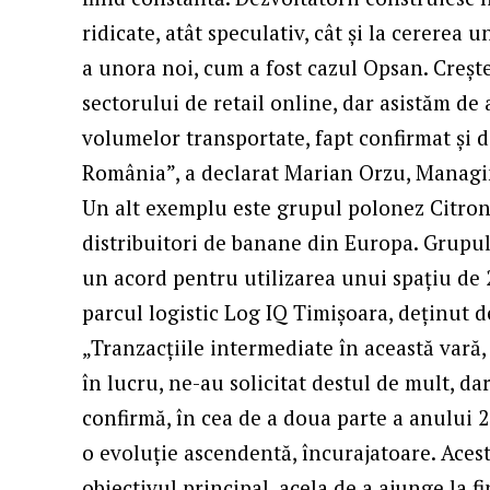
ridicate, atât speculativ, cât și la cererea 
a unora noi, cum a fost cazul Opsan. Crește
sectorului de retail online, dar asistăm de
volumelor transportate, fapt confirmat și d
România”, a declarat Marian Orzu, Managi
Un alt exemplu este grupul polonez Citrone
distribuitori de banane din Europa. Grupul
un acord pentru utilizarea unui spațiu de 
parcul logistic Log IQ Timișoara, deținut d
„Tranzacțiile intermediate în această vară, a
în lucru, ne-au solicitat destul de mult, da
confirmă, în cea de a doua parte a anului 2
o evoluție ascendentă, încurajatoare. Aces
obiectivul principal, acela de a ajunge la f