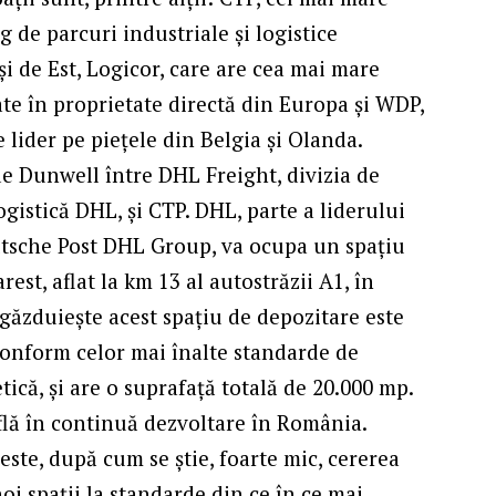
 de parcuri industriale și logistice
 de Est, Logicor, care are cea mai mare
late în proprietate directă din Europa și WDP,
e lider pe piețele din Belgia și Olanda.
e Dunwell între DHL Freight, divizia de
gistică DHL, și CTP. DHL, parte a liderului
eutsche Post DHL Group, va ocupa un spațiu
st, aflat la km 13 al autostrăzii A1, în
 găzduiește acest spațiu de depozitare este
 conform celor mai înalte standarde de
etică, și are o suprafață totală de 20.000 mp.
 află în continuă dezvoltare în România.
este, după cum se știe, foarte mic, cererea
oi spații la standarde din ce în ce mai