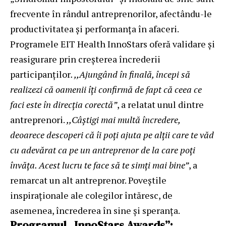
frecvente în rândul antreprenorilor, afectându-le
productivitatea și performanța în afaceri.
Programele EIT Health InnoStars oferă validare și
reasigurare prin creșterea încrederii
participanților
. ,,Ajungând în finală, începi să
realizezi că oamenii îți confirmă de fapt că ceea ce
faci este în direcția corectă”
, a relatat unul dintre
antreprenori.
,,Câștigi mai multă încredere,
deoarece descoperi că îi poți ajuta pe alții care te văd
cu adevărat ca pe un antreprenor de la care poți
învăța. Acest lucru te face să te simți mai bine”
, a
remarcat un alt antreprenor. Poveștile
inspiraționale ale colegilor întăresc, de
asemenea, încrederea în sine și speranța.
Programul „InnoStars Awards”: