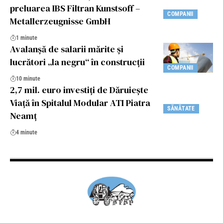
preluarea IBS Filtran Kunstsoff –
COMPANII
Metallerzeugnisse GmbH
1 minute
Avalanşă de salarii mărite şi
lucrători „la negru“ în construcţii
COMPANII
10 minute
2,7 mil. euro investiți de Dăruiește
Viață în Spitalul Modular ATI Piatra
SĂNĂTATE
Neamț
4 minute