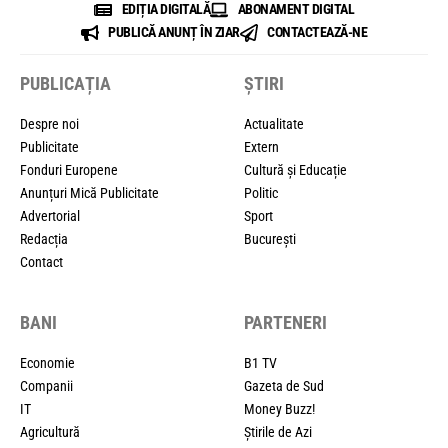
EDIȚIA DIGITALĂ
ABONAMENT DIGITAL
PUBLICĂ ANUNȚ ÎN ZIAR
CONTACTEAZĂ-NE
PUBLICAȚIA
ȘTIRI
Despre noi
Actualitate
Publicitate
Extern
Fonduri Europene
Cultură și Educație
Anunțuri Mică Publicitate
Politic
Advertorial
Sport
Redacția
București
Contact
BANI
PARTENERI
Economie
B1 TV
Companii
Gazeta de Sud
IT
Money Buzz!
Agricultură
Știrile de Azi