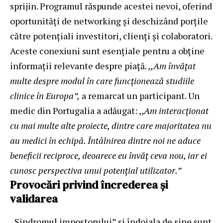
sprijin. Programul răspunde acestei nevoi, oferind
oportunități de networking și deschizând porțile
către potențiali investitori, clienți și colaboratori.
Aceste conexiuni sunt esențiale pentru a obține
informații relevante despre piață
. ,,Am învățat
multe despre modul în care funcționează studiile
clinice în Europa”,
a remarcat un participant. Un
medic din Portugalia a adăugat: ,,
Am interacționat
cu mai multe alte proiecte, dintre care majoritatea nu
au medici în echipă. Întâlnirea dintre noi ne aduce
beneficii reciproce, deoarece eu învăț ceva nou, iar ei
cunosc perspectiva unui potențial utilizator.”
Provocări privind încrederea și
validarea
„Sindromul impostorului” și îndoiala de sine sunt