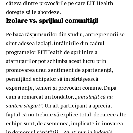
câteva dintre provocările pe care EIT Health
dorește să le abordeze.
Izolare vs. sprijinul comunității
Pe baza răspunsurilor din studiu, antreprenorii se
simt adesea izolați. Întâlnirile din cadrul
programelor EITHealth de sprijinire a
startupurilor pot schimba acest lucru prin
promovarea unui sentiment de apartenență,
permițând echipelor să împărtășească
experiențe, temeri și provocări comune. După
cum a remarcat un fondator,
,,am simțit că nu
suntem singuri”.
Un alt participant a apreciat
faptul că nu trebuie să explice totul, deoarece alte
echipe sunt, de asemenea, implicate în inovarea
în domeniul sănătății:
,,Nu iți pun la îndoială