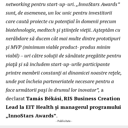
networking pentru start-up-uri. „InnoStars Awards”
sunt, de asemenea, un loc unic pentru investitorii
care caută proiecte cu potențial în domenii precum
biotehnologie, medtech și științele vieții. Așteptăm cu
nerăbdare să ducem cât mai multe dintre prototipuri
și MVP (minimum viable product- produs minim
viabil) – uri către soluții de sănătate pregătite pentru
piață și să includem start-up-urile participante
printre membrii constanți ai dinamicei noastre rețele,
unde pot încheia parteneriatele necesare pentru a
face următorii pași în drumul lor inovator”,
a
declarat
Tamás Békási
,
RIS Business Creation
Lead la EIT Health și managerul programului
„InnoStars Awards”
.
- Publicitate -