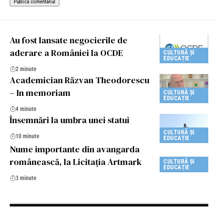
Au fost lansate negocierile de
aderare a României la OCDE
CULTURĂ ȘI
EDUCAȚIE
2 minute
Academician Răzvan Theodorescu
– In memoriam
CULTURĂ ȘI
EDUCAȚIE
4 minute
Însemnări la umbra unei statui
CULTURĂ ȘI
10 minute
EDUCAȚIE
Nume importante din avangarda
românească, la Licitaţia Artmark
CULTURĂ ȘI
EDUCAȚIE
3 minute