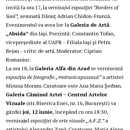
invită la ora 17, la
vernisajul expoziției ”Borders of
Soul”,
semnată Dănuț Adrian Chidon-Frunză.
Evenimentul va avea loc la
Galeria de Artă
„Absida”
din Iași. Prezintă: Constantin Tofan,
vicepreședinte al UAPR – Filiala Iași și Petru
Bejan – critic de artă. Moderator: Ciprian
Romaniuc.
La ora 18, la
Galeria Alfa din Arad
se vernisează
expoziția de fotografie „#mirunicapozează”
a artistei
Miruna Moraru. Curatoare este Ana Maria Șerban.
Galeria Căminul Artei – Centrul Artelor
Vizuale
(str. Biserica Enei, nr. 16, București) va
găzdui
joi, 12 iunie,
începând cu ora 18:30,
vernisajul
expoziției de arte vizuale „A.F.Z.”
a
artistului Alexandru Zană. Curatoare: Maria Alexe,