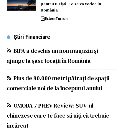
pentru turiști. Ce se va vedea în
România
Extern
Turism
Știri Financiare
BIPA a deschis un nou magazin și
ajunge la șase locații în România
Plus de 80.000 metri pătrați de spații
comerciale noi de la începutul anului
OMODA 7 PHEV Review: SUV-ul
chinezesc care te face să uiți că trebuie
încărcat