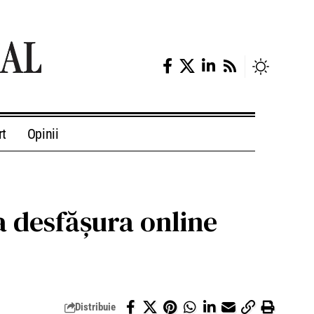
rt
Opinii
a desfăşura online
Distribuie