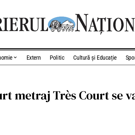
nomie
Extern
Politic
Cultură și Educație
Spo
curt metraj Très Court se v