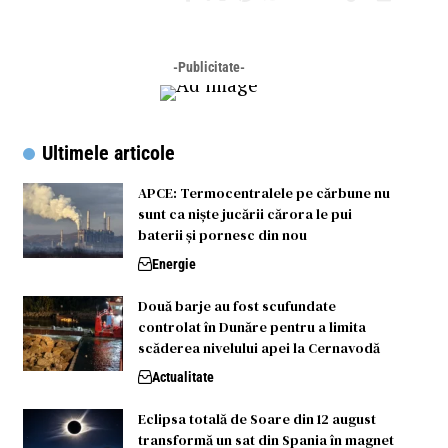
-Publicitate-
Ultimele articole
APCE: Termocentralele pe cărbune nu
sunt ca niște jucării cărora le pui
baterii și pornesc din nou
Energie
Două barje au fost scufundate
controlat în Dunăre pentru a limita
scăderea nivelului apei la Cernavodă
Actualitate
Eclipsa totală de Soare din 12 august
transformă un sat din Spania în magnet