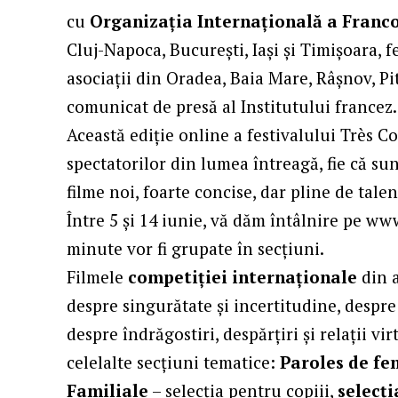
cu
Organizația Internațională a Franc
Cluj-Napoca, București, Iași și Timișoara, fe
asociații din Oradea, Baia Mare, Râșnov, Pite
comunicat de presă al Institutului francez.
Această ediție online a festivalului Très Co
spectatorilor din lumea întreagă, fie că sun
filme noi, foarte concise, dar pline de talen
Între 5 și 14 iunie, vă dăm întâlnire pe 
minute vor fi grupate în secțiuni.
Filmele
competiției internaționale
din a
despre singurătate și incertitudine, despre 
despre îndrăgostiri, despărțiri și relații v
celelalte secțiuni tematice:
Paroles de f
Familiale
– selecția pentru copiii,
selecți