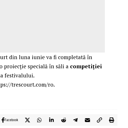
ourt din luna iunie va fi completată în
 o proiecție specială în săli a
competiției
0
a festivalului.
tps://trescourt.com/ro
.
Facebook