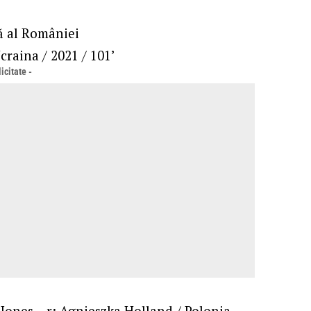
ă al României
craina / 2021 / 101’
icitate -
Jones – r: Agnieszka Holland / Polonia,