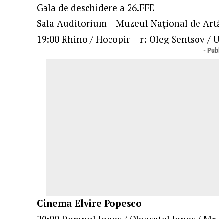
Gala de deschidere a 26.FFE
Sala Auditorium – Muzeul Național de Art
19:00 Rhino / Носоріг – r: Oleg Sentsov / U
- Publ
Cinema Elvire Popesco
20:00 Domnul Jones / Obywatel Jones / Mr. 