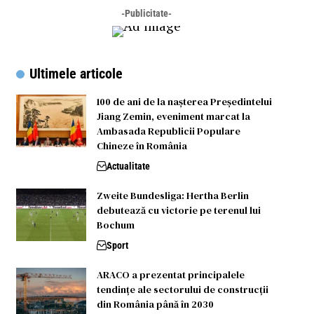
-Publicitate-
Ultimele articole
100 de ani de la nașterea Președintelui
Jiang Zemin, eveniment marcat la
Ambasada Republicii Populare
Chineze în România
Actualitate
Zweite Bundesliga: Hertha Berlin
debutează cu victorie pe terenul lui
Bochum
Sport
ARACO a prezentat principalele
tendințe ale sectorului de construcții
din România până în 2030