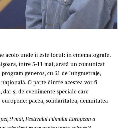
e acolo unde îi este locul: în cinematografe.
mișoara, între 5-11 mai, arată un comunicat
 program generos, cu 31 de lungmetraje,
 națională. O parte dintre acestea vor fi
ti, dar și de evenimente speciale care
i europene: pacea, solidaritatea, demnitatea
pei, 9 mai, Festivalul Filmului European a
, un adevărat reper pentru viața culturală