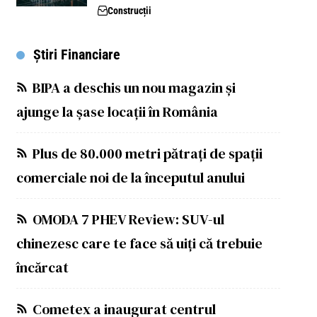
Construcții
Știri Financiare
BIPA a deschis un nou magazin și
ajunge la șase locații în România
Plus de 80.000 metri pătrați de spații
comerciale noi de la începutul anului
OMODA 7 PHEV Review: SUV-ul
chinezesc care te face să uiți că trebuie
încărcat
Cometex a inaugurat centrul