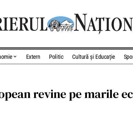
nomie
Extern
Politic
Cultură și Educație
Spo
ropean revine pe marile e