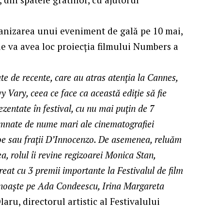
ganizarea unui eveniment de gală pe 10 mai,
de va avea loc proiecția filmului Numbers a
oate de recente, care au atras atenția la Cannes,
 Vary, ceea ce face ca această ediție să fie
ezentate în festival, cu nu mai puțin de 7
semnate de nume mari ale cinematografiei
oe sau frații D’Innocenzo. De asemenea, reluăm
a, rolul îi revine regizoarei Monica Stan,
eat cu 3 premii importante la Festivalul de film
recunoaște pe Ada Condeescu, Irina Margareta
laru, directorul artistic al Festivalului