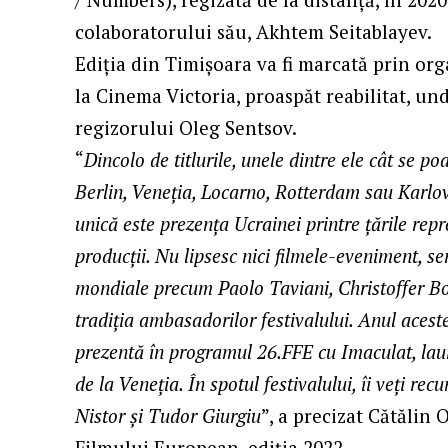
colaboratorului său, Akhtem Seitablayev.
Ediția din Timișoara va fi marcată prin or
la Cinema Victoria, proaspăt reabilitat, un
regizorului Oleg Sentsov.
“
Dincolo de titlurile, unele dintre ele cât se p
Berlin, Veneția, Locarno, Rotterdam sau Karlovy
unică este prezența Ucrainei printre țările repr
producții. Nu lipsesc nici filmele-eveniment, 
mondiale precum Paolo Taviani, Christoffer B
tradiția ambasadorilor festivalului. Anul aceste
prezentă în programul 26.FFE cu Imaculat, laur
de la Veneția. În spotul festivalului, îi veți 
Nistor și Tudor Giurgiu
”, a precizat Cătălin O
Filmului European, ediția 2022.