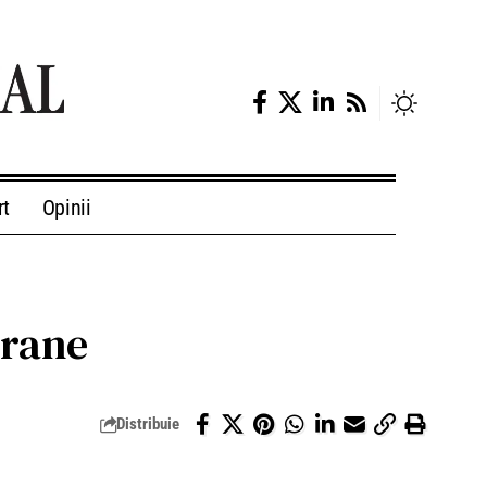
rt
Opinii
crane
Distribuie