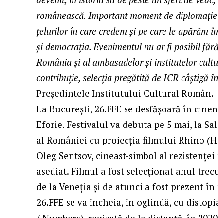
românească. Important moment de diplomație cul
țelurilor în care credem și pe care le apărăm î
și democrația. Evenimentul nu ar fi posibil făr
România și al ambasadelor și institutelor cul
contribuție, selecția pregătită de ICR câștigă în
Președintele Institutului Cultural Român.
La București, 26.FFE se desfășoară în cine
Eforie. Festivalul va debuta pe 5 mai, la 
al României cu proiecția filmului Rhino (Н
Oleg Sentsov, cineast-simbol al rezistenței
asediat. Filmul a fost selecționat anul trec
de la Veneția și de atunci a fost prezent în
26.FFE se va încheia, în oglindă, cu disto
/ Numbers), regizată de la distanță, în 2020,