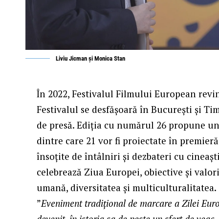
Liviu Jicman şi Monica Stan
În 2022, Festivalul Filmului European revin
Festivalul se desfășoară în București și Ti
de presă. Ediția cu numărul 26 propune un
dintre care 21 vor fi proiectate în premieră
însoțite de întâlniri și dezbateri cu cineaș
celebrează Ziua Europei, obiective și valor
umană, diversitatea și multiculturalitatea.
”
Eveniment tradițional de marcare a Zilei Euro
devenit, în istoria sa de peste un sfert de veac