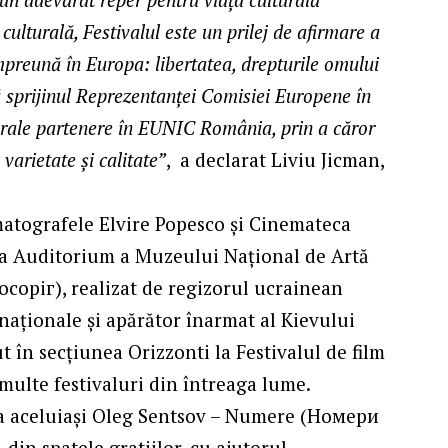
turală, Festivalul este un prilej de afirmare a
mpreună în Europa: libertatea, drepturile omului
ă sprijinul Reprezentanței Comisiei Europene în
turale partenere în EUNIC România, prin a căror
 varietate și calitate”
, a declarat Liviu Jicman,
matografele Elvire Popesco și Cinemateca
Sala Auditorium a Muzeului Național de Artă
осоріг), realizat de regizorul ucrainean
 naționale și apărător înarmat al Kievului
ut în secțiunea Orizzonti la Festivalul de film
 multe festivaluri din întreaga lume.
pia aceluiași Oleg Sentsov – Numere (Номери
 din spatele gratiilor, cu ajutorul