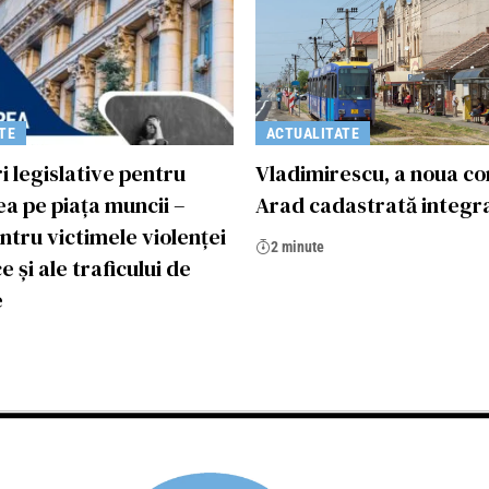
TE
ACTUALITATE
i legislative pentru
Vladimirescu, a noua c
a pe piața muncii –
Arad cadastrată integr
entru victimele violenței
2 minute
 și ale traficului de
e