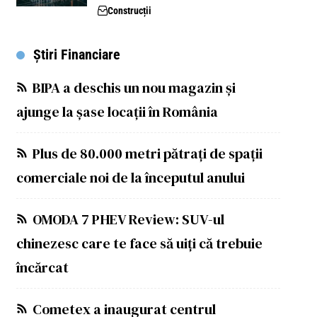
Construcții
Știri Financiare
BIPA a deschis un nou magazin și
ajunge la șase locații în România
Plus de 80.000 metri pătrați de spații
comerciale noi de la începutul anului
OMODA 7 PHEV Review: SUV-ul
chinezesc care te face să uiți că trebuie
încărcat
Cometex a inaugurat centrul