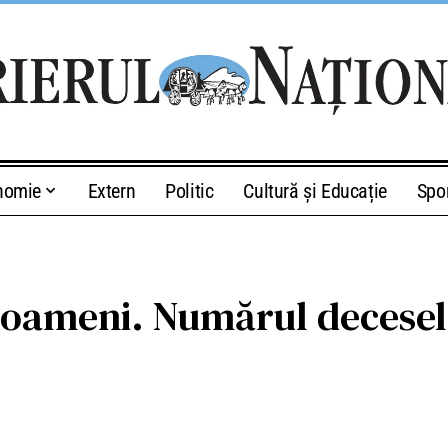
nomie
Extern
Politic
Cultură și Educație
Spo
 oameni. Numărul deceselo