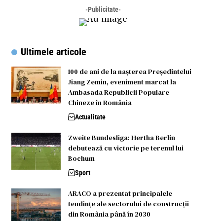
-Publicitate-
Ultimele articole
100 de ani de la nașterea Președintelui
Jiang Zemin, eveniment marcat la
Ambasada Republicii Populare
Chineze în România
Actualitate
Zweite Bundesliga: Hertha Berlin
debutează cu victorie pe terenul lui
Bochum
Sport
ARACO a prezentat principalele
tendințe ale sectorului de construcții
din România până în 2030