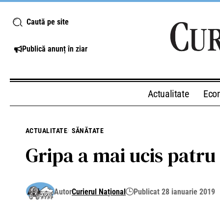
Caută pe site
Publică anunț în ziar
Actualitate
Eco
ACTUALITATE
SĂNĂTATE
Gripa a mai ucis patru
Autor
Curierul Național
Publicat 28 ianuarie 2019