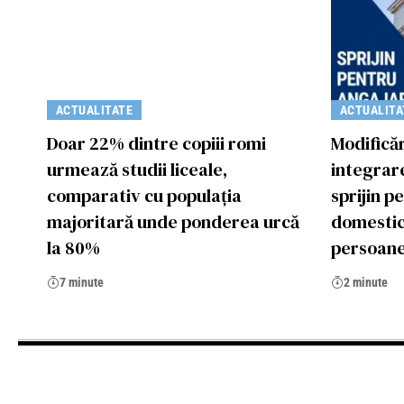
ACTUALITATE
ACTUALITA
Doar 22% dintre copiii romi
Modificăr
urmează studii liceale,
integrare
comparativ cu populația
sprijin p
majoritară unde ponderea urcă
domestice
la 80%
persoan
7 minute
2 minute