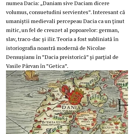
numea Dacia: „Daniam sive Daciam dicere
volumus, consuetudini servientes”. Interesant că
umaniștii medievali percepeau Dacia ca un ținut
mitic, un fel de creuzet al popoarelor: german,
slav, traco-dac și ilir. Teoria a fost subliniată în
istoriografia noastră modernă de Nicolae
Densușianu în ”Dacia preistorică” și parțial de
Vasile Pârvan în ”Getica”.