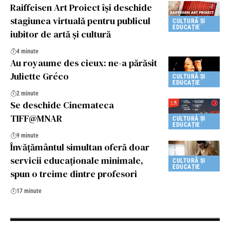
Raiffeisen Art Proiect își deschide
stagiunea virtuală pentru publicul
CULTURĂ ȘI
EDUCAȚIE
iubitor de artă și cultură
4 minute
Au royaume des cieux: ne-a părăsit
Juliette Gréco
CULTURĂ ȘI
EDUCAȚIE
2 minute
Se deschide Cinemateca
TIFF@MNAR
CULTURĂ ȘI
EDUCAȚIE
9 minute
Învățământul simultan oferă doar
servicii educaționale minimale,
CULTURĂ ȘI
EDUCAȚIE
spun o treime dintre profesori
17 minute