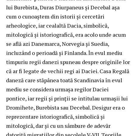
lui Burebista, Duras Diurpaneus și Decebal așa
cum o cunoaștem din istorii și cercetări
arheologice, iar cealaltă Dacia, simbolică,
mitologică și istoriografică, era acolo unde acum
se află azi Danemarca, Norvegia și Suedia,
incluzând o perioadă și Finlanda. În evul mediu
timpuriu regii danezi spuneau despre originile lor
că ar fi legate de vechii regi ai Daciei. Casa Regală
daneză care stăpânea toată Scandinavia în evul
mediu se considera urmașa regilor Daciei
pontice, iar regii și prinții se intitulau urmașii lui
Dromihete, Burebista sau Decebal. Desigur era o
reprezentare istoriografică, simbolică și
mitologică, dar și cu un sâmbure de adevăr
datorită migrațiilor din secolele V-VII. Teoriile