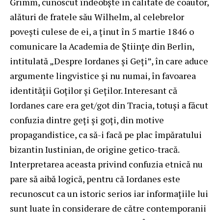
Grimm, cunoscut îndeobște în calitate de coautor,
alături de fratele său Wilhelm, al celebrelor
povești culese de ei, a ținut în 5 martie 1846 o
comunicare la Academia de Științe din Berlin,
intitulată „Despre Iordanes și Geți”, în care aduce
argumente lingvistice și nu numai, în favoarea
identității Goților și Geților. Interesant că
Iordanes care era get/got din Tracia, totuși a făcut
confuzia dintre geți și goți, din motive
propagandistice, ca să-i facă pe plac împăratului
bizantin Iustinian, de origine getico-tracă.
Interpretarea aceasta privind confuzia etnică nu
pare să aibă logică, pentru că Iordanes este
recunoscut ca un istoric serios iar informațiile lui
sunt luate în considerare de către contemporanii