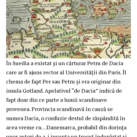
În Suedia a existat și un cărturar Petru de Dacia
care ar fi ajuns rector al Universității din Paris. Îl
chema de fapt Per sau Petru şi era originar din
insula Gotland. Apelativul “de Dacia” indică de
fapt doar din ce parte a lumii scandinave
provenea. Provincia scandinavă în cauză se
numea Dacia, o confuzie destul de răspândită în
acea vreme cu…Danemarca, probabil din dorința
unor autori de a-i inventa un trecut îndepărtat si