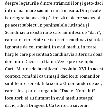
despre legăturile dintre strămoșii lor și geto-daci
într-o mai mare sau mai mică măsură. Din păcate
istoriografia noastră păstrează o tăcere suspectă
pe acest subiect. În peninsulele Iutlanda și
Scandinavia există rune care amintesc de ”daci”,
care sunt cercetate de istoricii scandinavi și total
ignorate de cei români. În evul mediu, în toate
hărțile care prezentau Scandinavia alternau două
denumiri Dacia sau Dania. Vezi spre exemplu
Carta Marina de la mijlocul secolului XVI. În acest
context, românii ca urmașii dacilor și romanilor
sunt foarte sensibili la soarta Groenlandei de azi,
care a fost parte a regatului ”Daciei Nordului”,
locuitorii ei au fluturat în evul mediu steagul
dacic, adică Dragonul. Ca teritoriu suveran