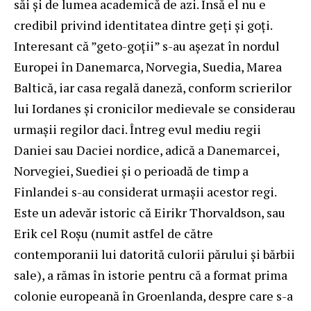
săi și de lumea academică de azi. Însă el nu e
credibil privind identitatea dintre geți și goți.
Interesant că ”geto-goții” s-au așezat în nordul
Europei în Danemarca, Norvegia, Suedia, Marea
Baltică, iar casa regală daneză, conform scrierilor
lui Iordanes și cronicilor medievale se considerau
urmașii regilor daci. Întreg evul mediu regii
Daniei sau Daciei nordice, adică a Danemarcei,
Norvegiei, Suediei și o perioadă de timp a
Finlandei s-au considerat urmașii acestor regi.
Este un adevăr istoric că Eirikr Thorvaldson, sau
Erik cel Roşu (numit astfel de către
contemporanii lui datorită culorii părului și bărbii
sale), a rămas în istorie pentru că a format prima
colonie europeană în Groenlanda, despre care s-a