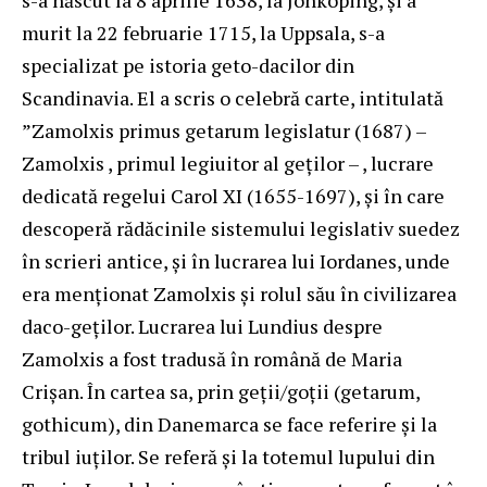
s-a născut la 8 aprilie 1638, la Jönköping, şi a
murit la 22 februarie 1715, la Uppsala, s-a
specializat pe istoria geto-dacilor din
Scandinavia. El a scris o celebră carte, intitulată
”Zamolxis primus getarum legislatur (1687) –
Zamolxis , primul legiuitor al geţilor – , lucrare
dedicată regelui Carol XI (1655-1697), şi în care
descoperă rădăcinile sistemului legislativ suedez
în scrieri antice, şi în lucrarea lui Iordanes, unde
era menţionat Zamolxis şi rolul său în civilizarea
daco-geţilor. Lucrarea lui Lundius despre
Zamolxis a fost tradusă în română de Maria
Crişan. În cartea sa, prin geții/goții (getarum,
gothicum), din Danemarca se face referire și la
tribul iuților. Se referă și la totemul lupului din