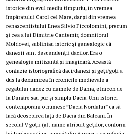
istorice din evul mediu timpuriu, în vremea
împăratului Carol cel Mare, dar și din vremea
renascentistului Enea Silvio Piccolomini, precum
și cea a lui Dimitrie Cantemir, domnitorul
Moldovei, subliniau istoric și genealogic că
danezii sunt descendenții dacilor. Era o
genealogie mitizantă și imaginară. Această
confuzie istoriografică daci/danezi și geți/goți a
dus la denumirea în cronicile medievale a
regatului danez cu numele de Dania, etnicon de
la Dunăre sau pur și simplu Dacia. Unii istorici
contemporani o numesc ”Dacia Nordului” ca să
facă deosebirea față de Dacia din Balcani. În
secolul V goții (alt nume atribuit geților, conform
lui Iordanes și nu numai) din Europa s-au refugiat