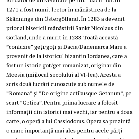
fondator de universitate pentru ”dacii” lui. În
1271 a fost numit lector în mănăstirea de la
Skänninge din Östergötland . În 1283 a devenit
prior al bisericii mănăstirii Sankt Nicolaus din
Gotland, unde a murit în 1288. Toată această
”confuzie” geți/goți și Dacia/Danemarca Mare a
provenit de la istoricul bizantin Iordanes, care a
fost un istoric got/get romanizat, originar din
Moesia (mijlocul secolului al VI-lea). Acesta a
scris două lucrări cunoscute sub numele de
”Romana” și ”De origine actibusque Getarum”, pe
scurt ”Getica”. Pentru prima lucrare a folosit
informații din istorici mai vechi, iar pentru a doua
carte, o operă a lui Cassiodorus. Opera sa prezintă
o mare importanță mai ales pentru acele părți