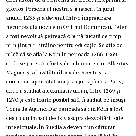
glorios. Personajul nostru s-a născut în jurul
anului 1235 şi a devenit într-o împrejurare
necunoscută novice în Ordinul Dominican. Peter
a fost nevoit să petreacă o bună bucată de timp
prin ținuturi străine pentru educație. Se știe de
pildă că se afla la Köln în perioada 1266-1269,
unde se pare că a fost sub îndrumarea lui Albertus
Magnus şi a învăţăturilor sale. Acesta şi-a
continuat apoi călătoria şi a ajuns până la Paris,
unde a studiat aproximativ un an, între 1269 şi
1270 şi este foarte posibil să îl fi audiat pe însuşi
Toma de Aquino. Dar perioada sa din Köln a fost
cea cu un impact decisiv asupra dezvoltării sale
inteelctuale. În Suedia a devenit un cărturar