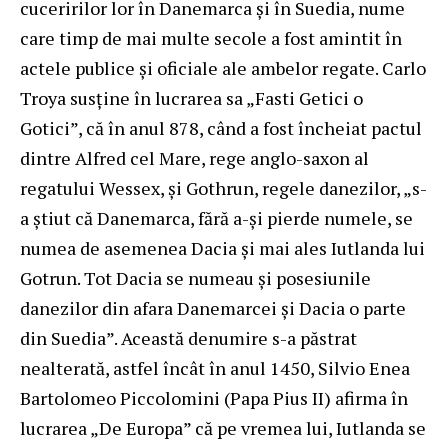
cuceririlor lor în Danemarca şi în Suedia, nume
care timp de mai multe secole a fost amintit în
actele publice şi oficiale ale ambelor regate. Carlo
Troya susține în lucrarea sa „Fasti Getici o
Gotici”, că în anul 878, când a fost încheiat pactul
dintre Alfred cel Mare, rege anglo-saxon al
regatului Wessex, şi Gothrun, regele danezilor, „s-
a ştiut că Danemarca, fără a-şi pierde numele, se
numea de asemenea Dacia şi mai ales Iutlanda lui
Gotrun. Tot Dacia se numeau şi posesiunile
danezilor din afara Danemarcei şi Dacia o parte
din Suedia”. Această denumire s-a păstrat
nealterată, astfel încât în anul 1450, Silvio Enea
Bartolomeo Piccolomini (Papa Pius II) afirma în
lucrarea „De Europa” că pe vremea lui, Iutlanda se