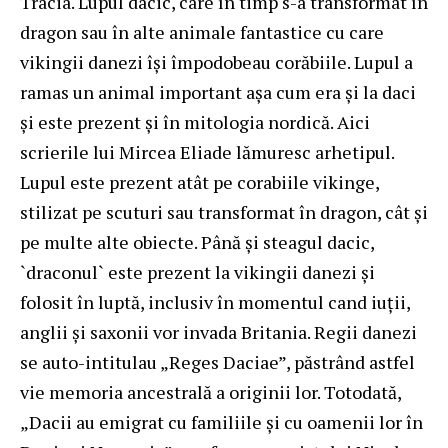
Tracia. Lupul dacic, care în timp s-a transformat în
dragon sau în alte animale fantastice cu care
vikingii danezi își împodobeau corăbiile. Lupul a
ramas un animal important așa cum era și la daci
și este prezent și în mitologia nordică. Aici
scrierile lui Mircea Eliade lămuresc arhetipul.
Lupul este prezent atât pe corabiile vikinge,
stilizat pe scuturi sau transformat în dragon, cât și
pe multe alte obiecte. Până și steagul dacic,
`draconul` este prezent la vikingii danezi și
folosit în luptă, inclusiv în momentul cand iuții,
anglii și saxonii vor invada Britania. Regii danezi
se auto-intitulau „Reges Daciae”, păstrând astfel
vie memoria ancestrală a originii lor. Totodată,
„Dacii au emigrat cu familiile şi cu oamenii lor în