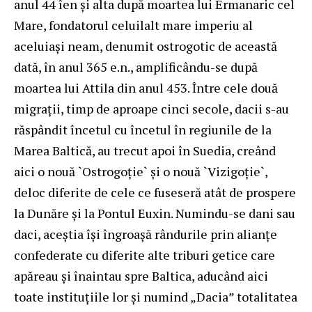
anul 44 îen și alta după moartea lui Ermanaric cel
Mare, fondatorul celuilalt mare imperiu al
aceluiași neam, denumit ostrogotic de această
dată, în anul 365 e.n., amplificându-se după
moartea lui Attila din anul 453. Între cele două
migrații, timp de aproape cinci secole, dacii s-au
răspândit încetul cu încetul în regiunile de la
Marea Baltică, au trecut apoi în Suedia, creând
aici o nouă `Ostrogoţie` şi o nouă `Vizigoție`,
deloc diferite de cele ce fuseseră atât de prospere
la Dunăre şi la Pontul Euxin. Numindu-se dani sau
daci, aceștia își îngroașă rândurile prin alianțe
confederate cu diferite alte triburi getice care
apăreau și înaintau spre Baltica, aducând aici
toate instituțiile lor și numind „Dacia” totalitatea