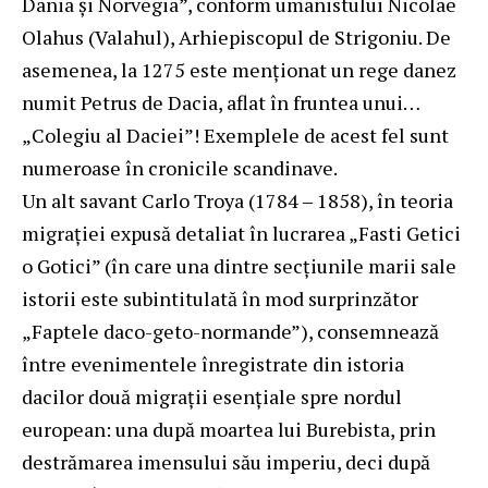
Dania şi Norvegia”, conform umanistului Nicolae
Olahus (Valahul), Arhiepiscopul de Strigoniu. De
asemenea, la 1275 este menționat un rege danez
numit Petrus de Dacia, aflat în fruntea unui…
„Colegiu al Daciei”! Exemplele de acest fel sunt
numeroase în cronicile scandinave.
Un alt savant Carlo Troya (1784 ‒ 1858), în teoria
migraţiei expusă detaliat în lucrarea „Fasti Getici
o Gotici” (în care una dintre secțiunile marii sale
istorii este subintitulată în mod surprinzător
„Faptele daco-geto-normande”), consemnează
între evenimentele înregistrate din istoria
dacilor două migrații esențiale spre nordul
european: una după moartea lui Burebista, prin
destrămarea imensului său imperiu, deci după