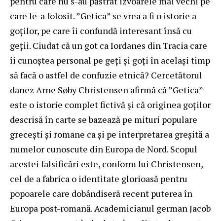
pentru care nu s-au păstrat izvoarele mai vechi pe
care le-a folosit. ”Getica” se vrea a fi o istorie a
goților, pe care îi confundă interesant însă cu
geții. Ciudat că un got ca Iordanes din Tracia care
îi cunoștea personal pe geți și goți în același timp
să facă o astfel de confuzie etnică? Cercetătorul
danez Arne Søby Christensen afirmă că ”Getica”
este o istorie complet fictivă și că originea goților
descrisă în carte se bazează pe mituri populare
grecești și romane ca și pe interpretarea greșită a
numelor cunoscute din Europa de Nord. Scopul
acestei falsificări este, conform lui Christensen,
cel de a fabrica o identitate glorioasă pentru
popoarele care dobândiseră recent puterea în
Europa post-romană. Academicianul german Jacob