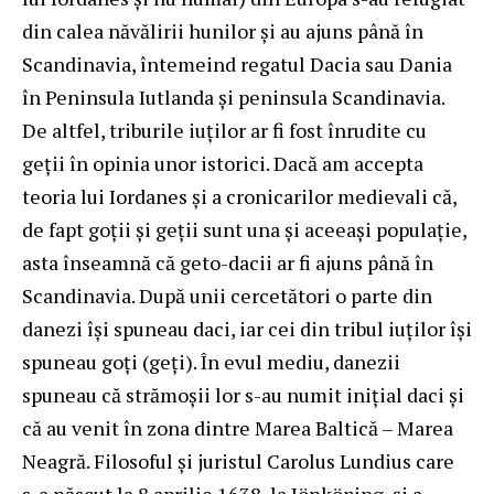
din calea năvălirii hunilor și au ajuns până în
Scandinavia, întemeind regatul Dacia sau Dania
în Peninsula Iutlanda și peninsula Scandinavia.
De altfel, triburile iuților ar fi fost înrudite cu
geții în opinia unor istorici. Dacă am accepta
teoria lui Iordanes și a cronicarilor medievali că,
de fapt goții și geții sunt una și aceeași populație,
asta înseamnă că geto-dacii ar fi ajuns până în
Scandinavia. După unii cercetători o parte din
danezi își spuneau daci, iar cei din tribul iuților își
spuneau goți (geți). În evul mediu, danezii
spuneau că strămoșii lor s-au numit inițial daci și
că au venit în zona dintre Marea Baltică – Marea
Neagră. Filosoful și juristul Carolus Lundius care