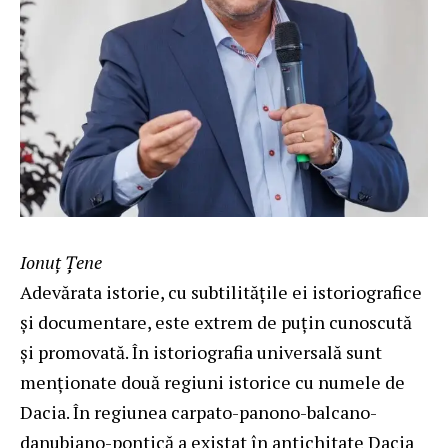
Ionuț Țene
Adevărata istorie, cu subtilitățile ei istoriografice
și documentare, este extrem de puțin cunoscută
și promovată. În istoriografia universală sunt
menționate două regiuni istorice cu numele de
Dacia. În regiunea carpato-panono-balcano-
danubiano-pontică a existat în antichitate Dacia