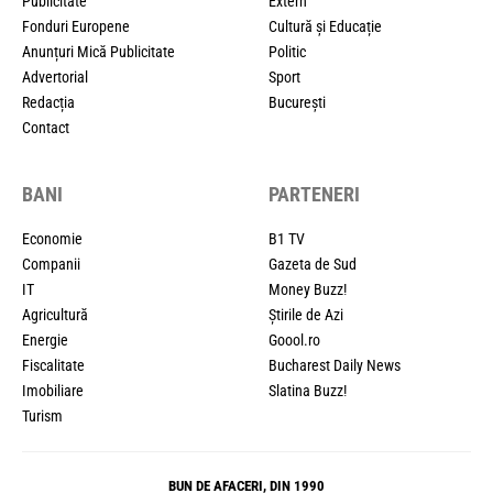
Publicitate
Extern
Fonduri Europene
Cultură și Educație
Anunțuri Mică Publicitate
Politic
Advertorial
Sport
Redacția
București
Contact
BANI
PARTENERI
Economie
B1 TV
Companii
Gazeta de Sud
IT
Money Buzz!
Agricultură
Știrile de Azi
Energie
Goool.ro
Fiscalitate
Bucharest Daily News
Imobiliare
Slatina Buzz!
Turism
BUN DE AFACERI, DIN 1990