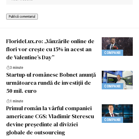
FlorideLux.ro: „Vânzările online de
flori vor crește cu 15% în acest an
COMPANII
de Valentine’s Day”
3 minute
Startup-ul românesc Bobnet anunță
următoarea rundă de investiții de
COMPANII
50 mil. euro
1 minute
Primul român la vârful companiei
americane CGS: Vladimir Sterescu
COMPANII
devine președinte al diviziei
globale de outsourcing