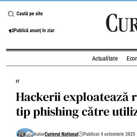
Caută pe site
Publică anunț în ziar
Actualitate
Eco
IT
Hackerii exploatează r
tip phishing către util
Autor
Curierul Național
Publicat 4 octombrie 2025