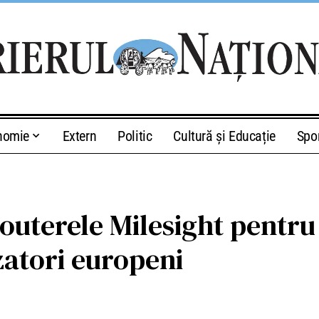
nomie
Extern
Politic
Cultură și Educație
Spo
outerele Milesight pentru
izatori europeni