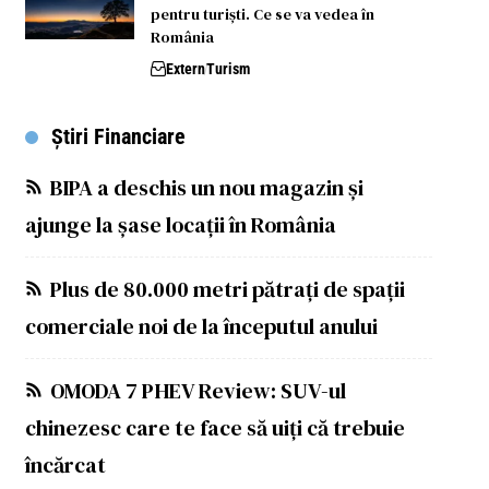
pentru turiști. Ce se va vedea în
România
Extern
Turism
Știri Financiare
BIPA a deschis un nou magazin și
ajunge la șase locații în România
Plus de 80.000 metri pătrați de spații
comerciale noi de la începutul anului
OMODA 7 PHEV Review: SUV-ul
chinezesc care te face să uiți că trebuie
încărcat