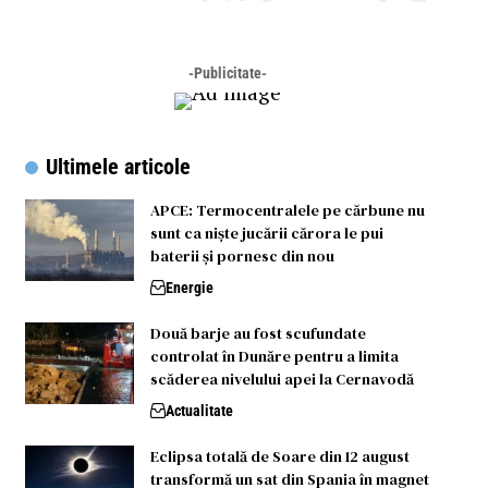
-Publicitate-
Ultimele articole
APCE: Termocentralele pe cărbune nu
sunt ca niște jucării cărora le pui
baterii și pornesc din nou
Energie
Două barje au fost scufundate
controlat în Dunăre pentru a limita
scăderea nivelului apei la Cernavodă
Actualitate
Eclipsa totală de Soare din 12 august
transformă un sat din Spania în magnet