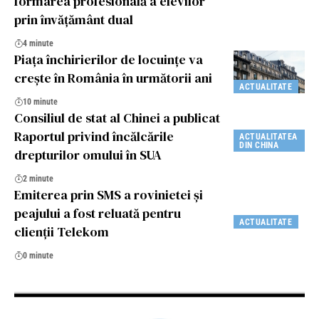
formarea profesională a elevilor
prin învățământ dual
4 minute
Piața închirierilor de locuințe va
crește în România în următorii ani
ACTUALITATE
10 minute
Consiliul de stat al Chinei a publicat
Raportul privind încălcările
ACTUALITATEA
DIN CHINA
drepturilor omului în SUA
2 minute
Emiterea prin SMS a rovinietei și
peajului a fost reluată pentru
ACTUALITATE
clienții Telekom
0 minute