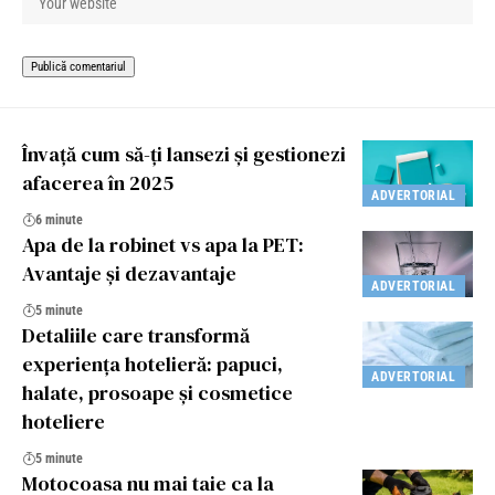
Învață cum să-ți lansezi și gestionezi
afacerea în 2025
ADVERTORIAL
6 minute
Apa de la robinet vs apa la PET:
Avantaje şi dezavantaje
ADVERTORIAL
5 minute
Detaliile care transformă
experiența hotelieră: papuci,
ADVERTORIAL
halate, prosoape și cosmetice
hoteliere
5 minute
Motocoasa nu mai taie ca la